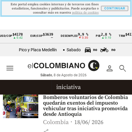
Este portal emplea cookies internas y de terceros con fines
estadísticos, funcionales y publicitarios. Puede aceptarlas o
CONTINUAR
consultar más en nuestra
politica de cookies
$4178
$3639
9,9 %
2,8 %
$417
SD/COP
EUR/COP
DESEMPLEO
PIB
TRM
Cintillo
▲ 0.42
—
▼ 0.30
▲ 0.10
▲
de
Pico y Placa Medellín
Sabado
no
no
indicadores
económicos
menu
person
search
Colombia
Sábado
, 8 de Agosto de 2026
iniciativa
Bomberos voluntarios de Colombia
quedarán exentos del impuesto
vehicular tras iniciativa promovida
desde Antioquia
Colombia
18/06/ 2026
share