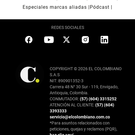
Especiales marcas aliadas
Pódcast
REDES SOCIALES
COPYRIGHT © 2026 EL COLOMBIANO
S.A.S
NIT: 890901352-3
Carrera 48 N° 30 Sur - 119, Envigado,
Antioquia, Colombia.
CONMUTADOR:
(57) (604) 3315252
ATENCIÓN AL CLIENTE:
(57) (604)
3393333
servicio@elcolombiano.com.co
*Para asuntos relacionados con
peticiones, quejas y reclamos (PQR),