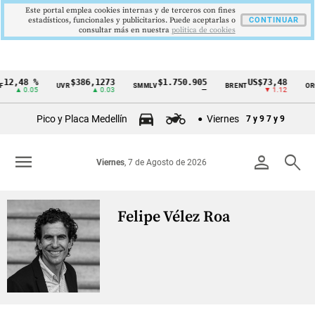
Este portal emplea cookies internas y de terceros con fines
estadísticos, funcionales y publicitarios. Puede aceptarlas o
CONTINUAR
consultar más en nuestra
politica de cookies
12,48 %
$386,1273
$1.750.905
US$73,48
UVR
SMMLV
BRENT
ORO
Cintillo
▲ 0.05
▲ 0.03
—
▼ 1.12
de
Pico y Placa Medellín
Viernes
7 y 9
7 y 9
indicadores
económicos
menu
person
search
Viernes
, 7 de Agosto de 2026
Colombia
Felipe Vélez Roa