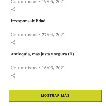
Columnistas
19/05/ 2021
share
Irresponsabilidad
Columnistas
27/04/ 2021
share
Antioquia, más justa y segura (II)
Columnistas
16/03/ 2021
share
MOSTRAR MÁS