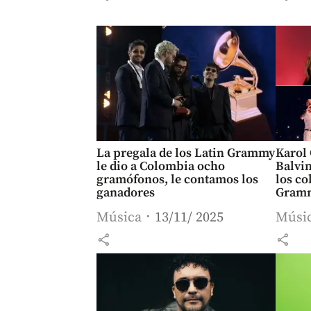
La pregala de los Latin Grammy
Karol 
le dio a Colombia ocho
Balvin
gramófonos, le contamos los
los c
ganadores
Gramm
Música
13/11/ 2025
Músi
share
share