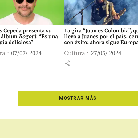
s Cepeda presenta su
La gira “Juan es Colombia”, q
 álbum
Bogotá
: “Es una
llevó a Juanes por el país, cer
gia deliciosa”
con éxito: ahora sigue Europ
ra
07/07/ 2024
Cultura
27/05/ 2024
share
MOSTRAR MÁS