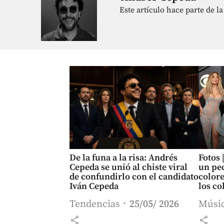
Este artículo hace parte de 
De la funa a la risa: Andrés
Fotos 
Cepeda se unió al chiste viral
un pec
de confundirlo con el candidato
colore
Iván Cepeda
los c
Gramm
Tendencias
25/05/ 2026
Músi
share
share