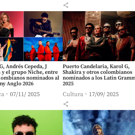
share
G, Andrés Cepeda, J
Puerto Candelaria, Karol G,
 y el grupo Niche, entre
Shakira y otros colombianos
olombianos nominados al
nominados a los Latin Gram
y Anglo 2026
2025
ca
07/11/ 2025
Cultura
17/09/ 2025
share