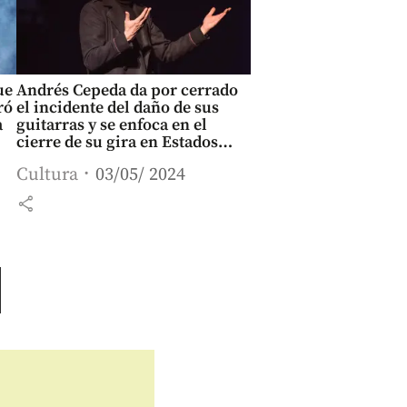
ue
Andrés Cepeda da por cerrado
ró
el incidente del daño de sus
a
guitarras y se enfoca en el
cierre de su gira en Estados
Unidos
Cultura
03/05/ 2024
share