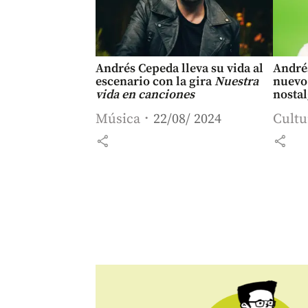
Andrés Cepeda lleva su vida al
André
escenario con la gira
Nuestra
nuevo
vida en canciones
nostal
Música
22/08/ 2024
Cultu
share
share