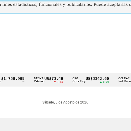
 fines estadísticos, funcionales y publicitarios. Puede aceptarlas
.750.905
US$73,48
US$3342,60
16
BRENT
ORO
COLCAP
Petróleo
Onza Troy
Índ. Bursátil
—
▼ 1.12
▲ 8.20
Sábado
, 8 de Agosto de 2026