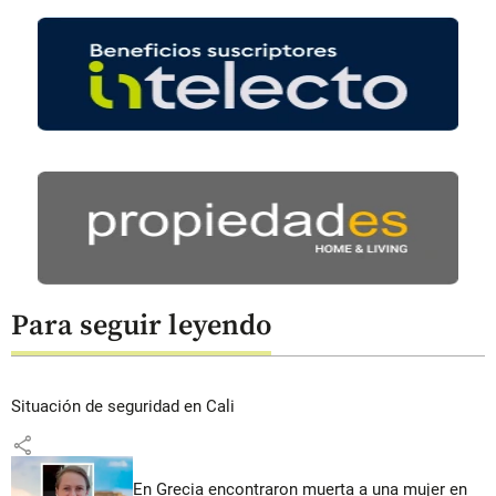
Para seguir leyendo
Situación de seguridad en Cali
share
En Grecia encontraron muerta a una mujer en