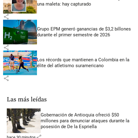
una maleta: hay capturado
share
Grupo EPM generó ganancias de $3,2 billones
durante el primer semestre de 2026
share
Los récords que mantienen a Colombia en la
élite del atletismo suramericano
share
Las más leídas
Gobernación de Antioquia ofreció $50
millones para denunciar ataques durante la
posesión de De la Espriella
share
hace 30 minutos