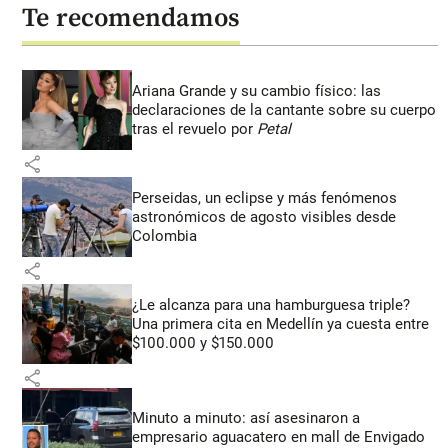
Te recomendamos
Ariana Grande y su cambio físico: las
declaraciones de la cantante sobre su cuerpo
tras el revuelo por
Petal
share
Perseidas, un eclipse y más fenómenos
astronómicos de agosto visibles desde
Colombia
share
¿Le alcanza para una hamburguesa triple?
Una primera cita en Medellín ya cuesta entre
$100.000 y $150.000
share
Minuto a minuto: así asesinaron a
empresario aguacatero en mall de Envigado