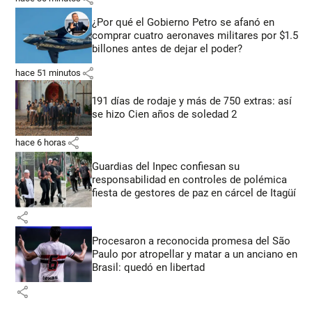
¿Por qué el Gobierno Petro se afanó en
comprar cuatro aeronaves militares por $1.5
billones antes de dejar el poder?
share
hace 51 minutos
191 días de rodaje y más de 750 extras: así
se hizo Cien años de soledad 2
share
hace 6 horas
Guardias del Inpec confiesan su
responsabilidad en controles de polémica
fiesta de gestores de paz en cárcel de Itagüí
share
Procesaron a reconocida promesa del São
Paulo por atropellar y matar a un anciano en
Brasil: quedó en libertad
share