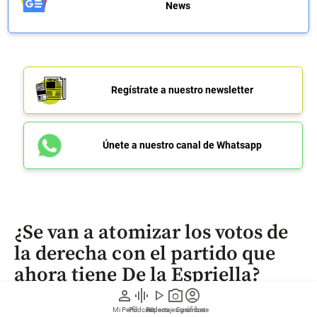
News
Regístrate a nuestro newsletter
Únete a nuestro canal de Whatsapp
¿Se van a atomizar los votos de
la derecha con el partido que
ahora tiene De la Espriella?
person
graphic_eq
play_arrow
photo_camera
account_circle
Mi Perfil
Pódcast
Reportajes gráficos
Videos
Suscríbete
El expresidente Uribe dijo que “nos toca