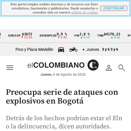
Este portal emplea cookies internas y de terceros con fines
estadísticos, funcionales y publicitarios. Puede aceptarlas o
CONTINUAR
consultar más en nuestra
politica de cookies
$3672
9,9 %
2,8 %
$4178,23
5,8
EUR/COP
DESEMPLEO
PIB
TRM
IPC
Cintillo
▼ 25.00
▼ 0.30
▲ 0.10
▲ 0.42
▼ 
de
Pico y Placa Medellín
Jueves
3 y 6
3 y 6
indicadores
económicos
menu
person
search
Colombia
Jueves
, 6 de Agosto de 2026
Preocupa serie de ataques con
explosivos en Bogotá
Detrás de los hechos podrían estar el Eln
o la delincuencia, dicen autoridades.