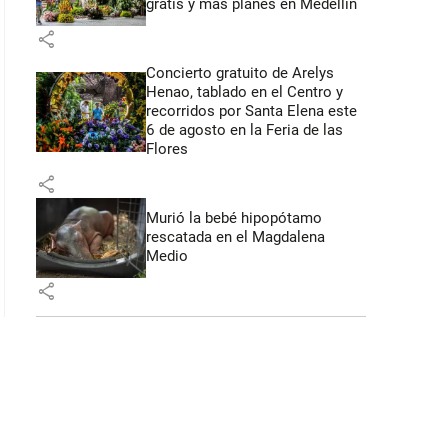
gratis y más planes en Medellín
share
Concierto gratuito de Arelys
Henao, tablado en el Centro y
recorridos por Santa Elena este
6 de agosto en la Feria de las
Flores
share
Murió la bebé hipopótamo
rescatada en el Magdalena
Medio
share