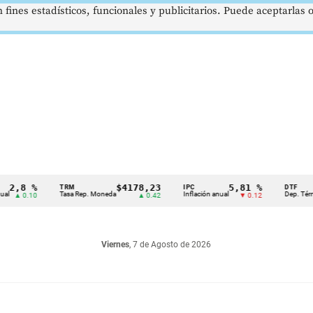
 fines estadísticos, funcionales y publicitarios. Puede aceptarlas
%
$4178,23
5,81 %
1
TRM
IPC
DTF
Tasa Rep. Moneda
Inflación anual
Dep. Término Fijo
10
▲ 0.42
▼ 0.12
Viernes
, 7 de Agosto de 2026