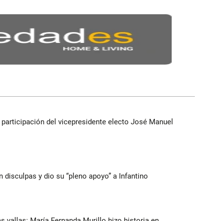
participación del vicepresidente electo José Manuel
n disculpas y dio su “pleno apoyo” a Infantino
as vallas: María Fernanda Murillo hizo historia en