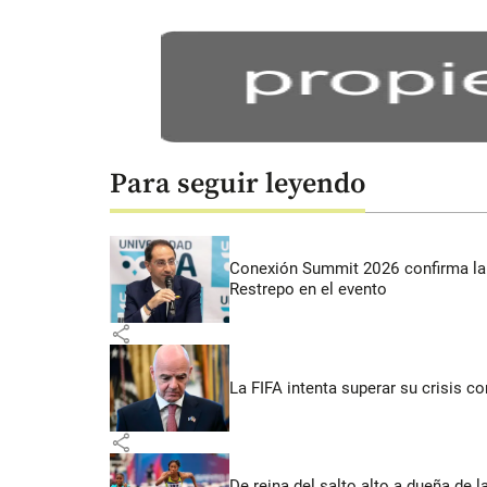
Para seguir leyendo
Conexión Summit 2026 confirma la 
Restrepo en el evento
share
La FIFA intenta superar su crisis co
share
De reina del salto alto a dueña de l