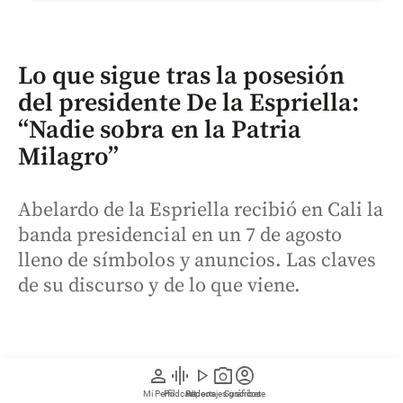
Lo que sigue tras la posesión
del presidente De la Espriella:
“Nadie sobra en la Patria
Milagro”
Abelardo de la Espriella recibió en Cali la
banda presidencial en un 7 de agosto
lleno de símbolos y anuncios. Las claves
de su discurso y de lo que viene.
person
graphic_eq
play_arrow
photo_camera
account_circle
Mi Perfil
Pódcast
Reportajes gráficos
Videos
Suscríbete