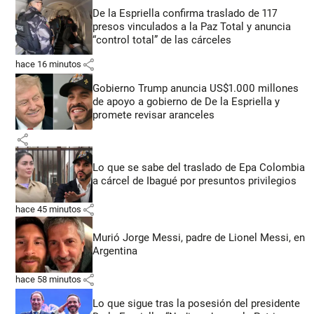
De la Espriella confirma traslado de 117
presos vinculados a la Paz Total y anuncia
“control total” de las cárceles
share
hace 16 minutos
Gobierno Trump anuncia US$1.000 millones
de apoyo a gobierno de De la Espriella y
promete revisar aranceles
share
Lo que se sabe del traslado de Epa Colombia
a cárcel de Ibagué por presuntos privilegios
share
hace 45 minutos
Murió Jorge Messi, padre de Lionel Messi, en
Argentina
share
hace 58 minutos
Lo que sigue tras la posesión del presidente