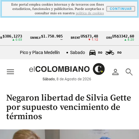
Este portal emplea cookies internas y de terceros con fines
estadísticos, funcionales y publicitarios. Puede aceptarlas o
CONTINUAR
consultar más en nuestra
politica de cookies
,1273
$1.750.905
US$73,48
US$3342,60
SMMLV
BRENT
ORO
COLC
Cintillo
▲ 0.03
—
▼ 1.12
▲ 8.20
de
Pico y Placa Medellín
Sabado
no
no
indicadores
económicos
menu
person
search
Colombia
Sábado
, 8 de Agosto de 2026
Negaron libertad de Silvia Gette
por supuesto vencimiento de
términos