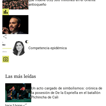
antioqueño
share
share
Competencia epidémica
share
Las más leídas
Un acto cargado de simbolismos: crónica de
la posesión de De la Espriella en el batallón
Pichincha de Cali
share
hace 5 horas