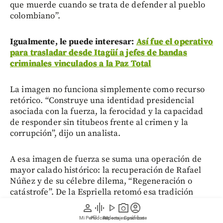
que muerde cuando se trata de defender al pueblo
colombiano”.
Igualmente, le puede interesar:
Así fue el operativo
para trasladar desde Itagüí a jefes de bandas
criminales vinculados a la Paz Total
La imagen no funciona simplemente como recurso
retórico. “Construye una identidad presidencial
asociada con la fuerza, la ferocidad y la capacidad
de responder sin titubeos frente al crimen y la
corrupción”, dijo un analista.
A esa imagen de fuerza se suma una operación de
mayor calado histórico: la recuperación de Rafael
Núñez y de su célebre dilema, “Regeneración o
catástrofe”. De la Espriella retomó esa tradición
para plantear una nueva regeneración, según él,
person
graphic_eq
play_arrow
photo_camera
account_circle
esta vez articulada en cuatro dimensiones: moral,
Mi Perfil
Pódcast
Reportajes gráficos
Videos
Suscríbete