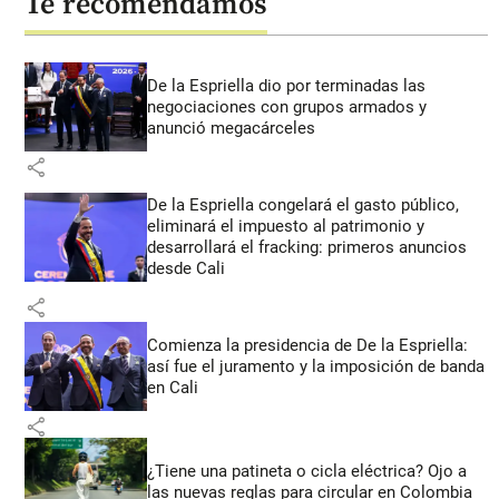
Te recomendamos
De la Espriella dio por terminadas las
negociaciones con grupos armados y
anunció megacárceles
share
De la Espriella congelará el gasto público,
eliminará el impuesto al patrimonio y
desarrollará el fracking: primeros anuncios
desde Cali
share
Comienza la presidencia de De la Espriella:
así fue el juramento y la imposición de banda
en Cali
share
¿Tiene una patineta o cicla eléctrica? Ojo a
las nuevas reglas para circular en Colombia