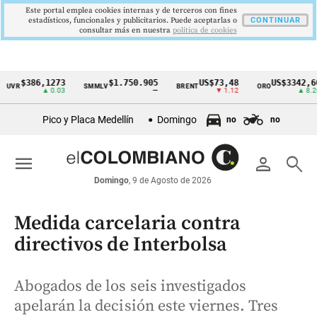
Este portal emplea cookies internas y de terceros con fines
estadísticos, funcionales y publicitarios. Puede aceptarlas o
CONTINUAR
consultar más en nuestra
politica de cookies
$386,1273
$1.750.905
US$73,48
US$3342,60
SMMLV
BRENT
ORO
Cintillo
▲ 0.03
—
▼ 1.12
▲ 8.20
de
Pico y Placa Medellín
Domingo
no
no
indicadores
económicos
menu
person
search
Colombia
Domingo
, 9 de Agosto de 2026
Medida carcelaria contra
directivos de Interbolsa
Abogados de los seis investigados
apelarán la decisión este viernes. Tres