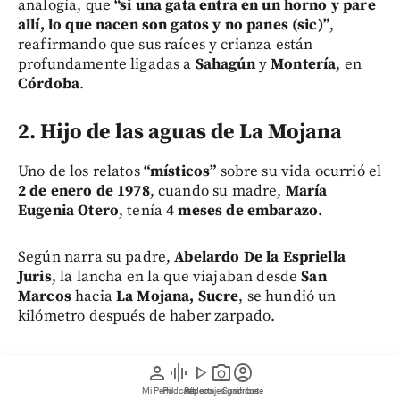
analogía, que
“si una gata entra en un horno y pare
allí, lo que nacen son gatos y no panes (sic)”
,
reafirmando que sus raíces y crianza están
profundamente ligadas a
Sahagún
y
Montería
, en
Córdoba
.
2. Hijo de las aguas de La Mojana
Uno de los relatos
“místicos”
sobre su vida ocurrió el
2 de enero de 1978
, cuando su madre,
María
Eugenia Otero
, tenía
4 meses de embarazo
.
Según narra su padre,
Abelardo De la Espriella
Juris
, la lancha en la que viajaban desde
San
Marcos
hacia
La Mojana, Sucre
, se hundió un
kilómetro después de haber zarpado.
En medio del caos, su padre se sumergió para
person
graphic_eq
play_arrow
photo_camera
account_circle
rescatar a su esposa y al futuro presidente, logrando
Mi Perfil
Pódcast
Reportajes gráficos
Videos
Suscríbete