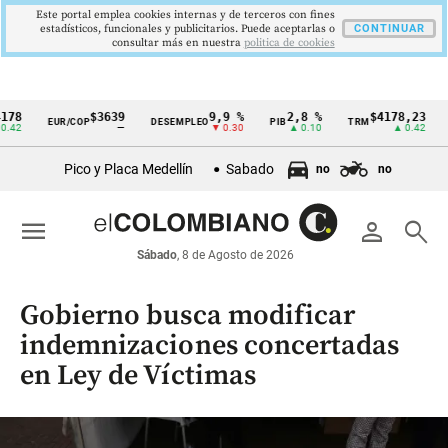
Este portal emplea cookies internas y de terceros con fines
estadísticos, funcionales y publicitarios. Puede aceptarlas o
CONTINUAR
consultar más en nuestra
politica de cookies
$3639
9,9 %
2,8 %
$4178,23
5
EUR/COP
DESEMPLEO
PIB
TRM
IPC
Cintillo
—
▼ 0.30
▲ 0.10
▲ 0.42
de
Pico y Placa Medellín
Sabado
no
no
indicadores
económicos
menu
person
search
Colombia
Sábado
, 8 de Agosto de 2026
Gobierno busca modificar
indemnizaciones concertadas
en Ley de Víctimas