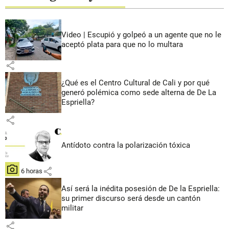
Video | Escupió y golpeó a un agente que no le
aceptó plata para que no lo multara
share
¿Qué es el Centro Cultural de Cali y por qué
generó polémica como sede alterna de De La
Espriella?
share
Antídoto contra la polarización tóxica
share
hace 6 horas
Así será la inédita posesión de De la Espriella:
su primer discurso será desde un cantón
militar
share