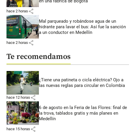
en una fábrica de Bogotá
share
hace 2 horas
Mal parqueado y robándose agua de un
hidrante para lavar el bus: Así fue la sanción
a un conductor en Medellín
share
hace 2 horas
Te recomendamos
¿Tiene una patineta o cicla eléctrica? Ojo a
las nuevas reglas para circular en Colombia
share
hace 12 horas
6 de agosto en la Feria de las Flores: final de
la trova, tablados gratis y más planes en
Medellín
share
hace 15 horas