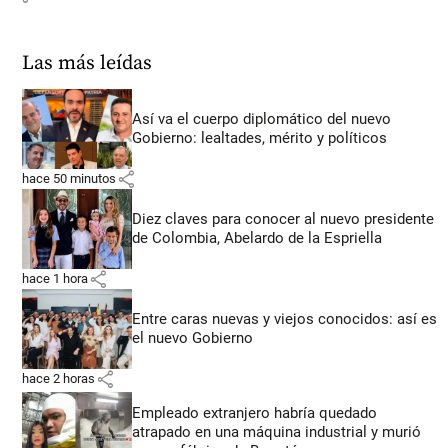
Las más leídas
Así va el cuerpo diplomático del nuevo
Gobierno: lealtades, mérito y políticos
share
hace 50 minutos
Diez claves para conocer al nuevo presidente
de Colombia, Abelardo de la Espriella
share
hace 1 hora
Entre caras nuevas y viejos conocidos: así es
el nuevo Gobierno
share
hace 2 horas
Empleado extranjero habría quedado
atrapado en una máquina industrial y murió