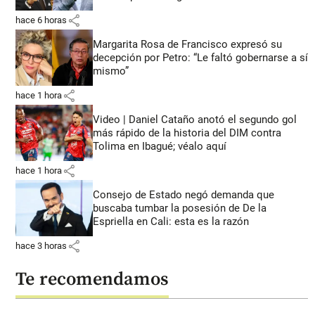
share
hace 6 horas
Margarita Rosa de Francisco expresó su
decepción por Petro: “Le faltó gobernarse a sí
mismo”
share
hace 1 hora
Video | Daniel Cataño anotó el segundo gol
más rápido de la historia del DIM contra
Tolima en Ibagué; véalo aquí
share
hace 1 hora
Consejo de Estado negó demanda que
buscaba tumbar la posesión de De la
Espriella en Cali: esta es la razón
share
hace 3 horas
Te recomendamos