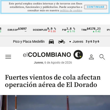
Este portal emplea cookies internas y de terceros con fines
estadísticos, funcionales y publicitarios. Puede aceptarlas o
CONTINUAR
consultar más en nuestra
politica de cookies
$3697
9,9 %
2,8 %
$4178,23
5,81
EUR/COP
DESEMPLEO
PIB
TRM
IPC
Cintillo
—
▼ 0.30
▲ 0.10
▲ 0.42
▼ 0.
de
Pico y Placa Medellín
Jueves
3 y 6
3 y 6
indicadores
económicos
menu
person
search
Colombia
Jueves
, 6 de Agosto de 2026
Fuertes vientos de cola afectan
operación aérea de El Dorado