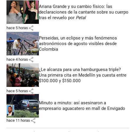
Ariana Grande y su cambio físico: las
declaraciones de la cantante sobre su cuerpo
tras el revuelo por
Petal
share
hace 5 horas
Perseidas, un eclipse y más fenómenos
astronómicos de agosto visibles desde
Colombia
share
hace 4 horas
¿Le alcanza para una hamburguesa triple?
Una primera cita en Medellín ya cuesta entre
$100.000 y $150.000
share
hace 5 horas
Minuto a minuto: así asesinaron a
empresario aguacatero en mall de Envigado
share
hace 11 horas