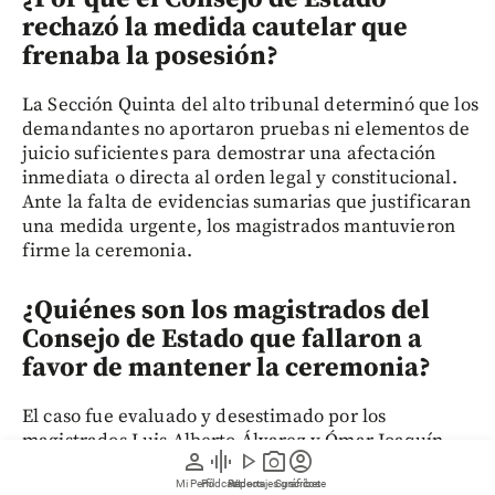
rechazó la medida cautelar que
frenaba la posesión?
La Sección Quinta del alto tribunal determinó que los
demandantes no aportaron pruebas ni elementos de
juicio suficientes para demostrar una afectación
inmediata o directa al orden legal y constitucional.
Ante la falta de evidencias sumarias que justificaran
una medida urgente, los magistrados mantuvieron
firme la ceremonia.
¿Quiénes son los magistrados del
Consejo de Estado que fallaron a
favor de mantener la ceremonia?
El caso fue evaluado y desestimado por los
magistrados Luis Alberto Álvarez y Ómar Joaquín
person
graphic_eq
play_arrow
photo_camera
account_circle
Barreto. Ambos juristas concluyeron que el recurso
Mi Perfil
Pódcast
Reportajes gráficos
Videos
Suscríbete
impulsado por el abogado Luis Guillermo Pérez y un