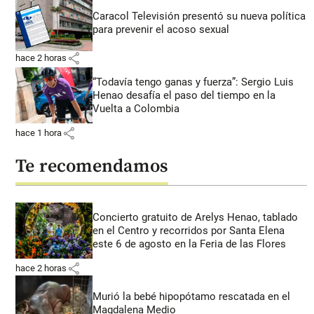
Caracol Televisión presentó su nueva política
para prevenir el acoso sexual
share
hace 2 horas
“Todavía tengo ganas y fuerza”: Sergio Luis
Henao desafía el paso del tiempo en la
Vuelta a Colombia
share
hace 1 hora
Te recomendamos
Concierto gratuito de Arelys Henao, tablado
en el Centro y recorridos por Santa Elena
este 6 de agosto en la Feria de las Flores
share
hace 2 horas
Murió la bebé hipopótamo rescatada en el
Magdalena Medio