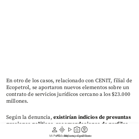
En otro de los casos, relacionado con CENIT, filial de
Ecopetrol, se aportaron nuevos elementos sobre un
contrato de servicios jurídicos cercano a los $23.000
millones.
Según la denuncia,
existirían indicios de presuntas
presiones políticas, recomendaciones de perfiles
person
graphic_eq
play_arrow
photo_camera
account_circle
profesionales al contratista
y la eliminación de
Mi Perfil
Pódcast
Reportajes gráficos
Videos
Suscríbete
mecanismos de control y seguimiento durante la