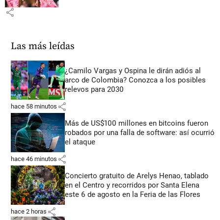
share
Las más leídas
¿Camilo Vargas y Ospina le dirán adiós al
arco de Colombia? Conozca a los posibles
relevos para 2030
share
hace 58 minutos
Más de US$100 millones en bitcoins fueron
robados por una falla de software: así ocurrió
el ataque
share
hace 46 minutos
Concierto gratuito de Arelys Henao, tablado
en el Centro y recorridos por Santa Elena
este 6 de agosto en la Feria de las Flores
share
hace 2 horas