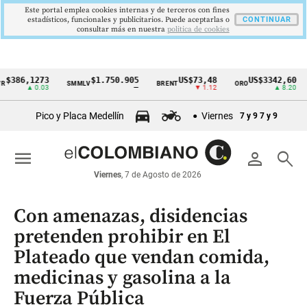
Este portal emplea cookies internas y de terceros con fines
estadísticos, funcionales y publicitarios. Puede aceptarlas o
CONTINUAR
consultar más en nuestra
politica de cookies
6,1273
$1.750.905
US$73,48
US$3342,60
SMMLV
BRENT
ORO
COL
Cintillo
▲ 0.03
—
▼ 1.12
▲ 8.20
de
Pico y Placa Medellín
Viernes
7 y 9
7 y 9
indicadores
económicos
menu
person
search
Colombia
Viernes
, 7 de Agosto de 2026
Con amenazas, disidencias
pretenden prohibir en El
Plateado que vendan comida,
medicinas y gasolina a la
Fuerza Pública