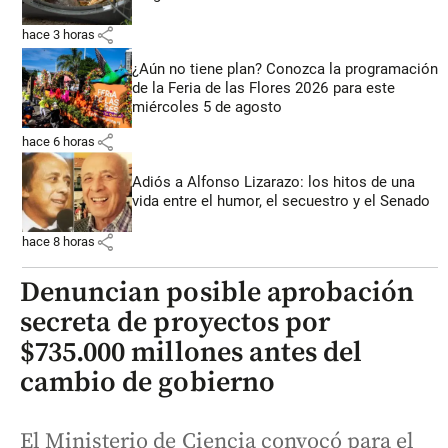
share
hace 3 horas
¿Aún no tiene plan? Conozca la programación
de la Feria de las Flores 2026 para este
miércoles 5 de agosto
share
hace 6 horas
Adiós a Alfonso Lizarazo: los hitos de una
vida entre el humor, el secuestro y el Senado
share
hace 8 horas
Denuncian posible aprobación
secreta de proyectos por
$735.000 millones antes del
cambio de gobierno
El Ministerio de Ciencia convocó para el