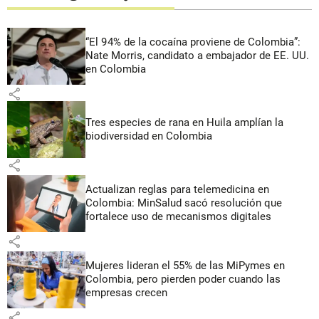
“El 94% de la cocaína proviene de Colombia”:
Nate Morris, candidato a embajador de EE. UU.
en Colombia
share
Tres especies de rana en Huila amplían la
biodiversidad en Colombia
share
Actualizan reglas para telemedicina en
Colombia: MinSalud sacó resolución que
fortalece uso de mecanismos digitales
share
Mujeres lideran el 55% de las MiPymes en
Colombia, pero pierden poder cuando las
empresas crecen
share