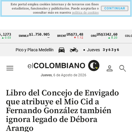
Este portal emplea cookies internas y de terceros con fines
estadísticos, funcionales y publicitarios. Puede aceptarlas o
CONTINUAR
consultar más en nuestra
politica de cookies
3
$1.750.905
US$73,48
US$3342,60
16
SMMLV
BRENT
ORO
COLCAP
Cintillo
3
—
▼ 1.12
▲ 8.20
de
Pico y Placa Medellín
Jueves
3 y 6
3 y 6
indicadores
económicos
menu
person
search
Colombia
Jueves
, 6 de Agosto de 2026
Libro del Concejo de Envigado
que atribuye el Mio Cid a
Fernando González también
ignora legado de Débora
Arango