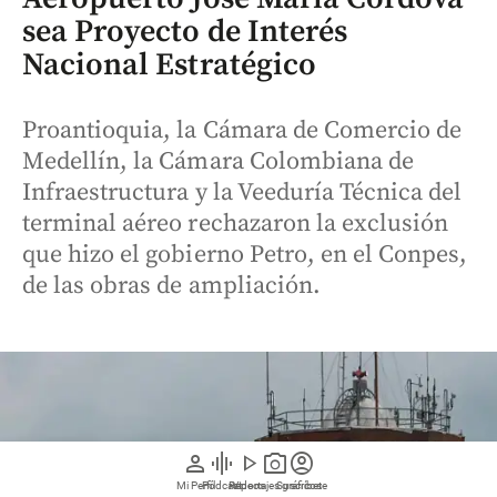
sea Proyecto de Interés
Nacional Estratégico
Proantioquia, la Cámara de Comercio de
Medellín, la Cámara Colombiana de
Infraestructura y la Veeduría Técnica del
terminal aéreo rechazaron la exclusión
que hizo el gobierno Petro, en el Conpes,
de las obras de ampliación.
person
graphic_eq
play_arrow
photo_camera
account_circle
Mi Perfil
Pódcast
Reportajes gráficos
Videos
Suscríbete