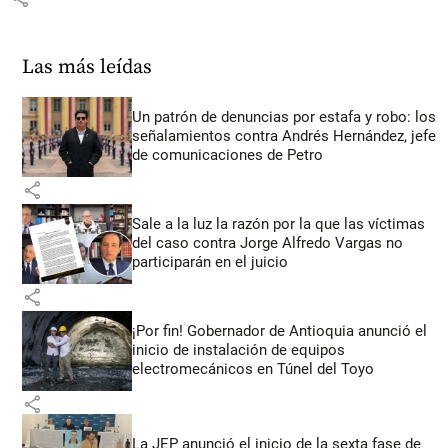
Las más leídas
Un patrón de denuncias por estafa y robo: los
señalamientos contra Andrés Hernández, jefe
de comunicaciones de Petro
share
Sale a la luz la razón por la que las víctimas
del caso contra Jorge Alfredo Vargas no
participarán en el juicio
share
¡Por fin! Gobernador de Antioquia anunció el
inicio de instalación de equipos
electromecánicos en Túnel del Toyo
share
La JEP anunció el inicio de la sexta fase de