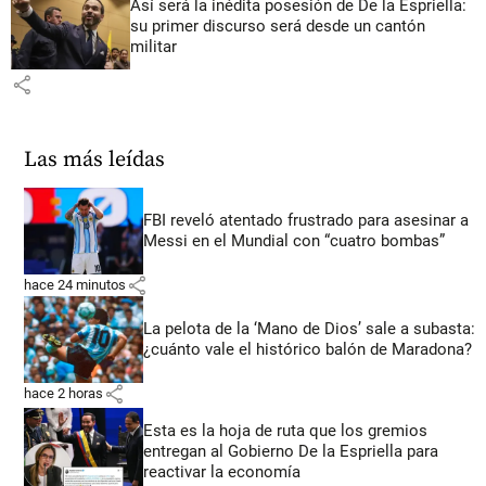
Así será la inédita posesión de De la Espriella:
su primer discurso será desde un cantón
militar
share
Las más leídas
FBI reveló atentado frustrado para asesinar a
Messi en el Mundial con “cuatro bombas”
share
hace 24 minutos
La pelota de la ‘Mano de Dios’ sale a subasta:
¿cuánto vale el histórico balón de Maradona?
share
hace 2 horas
Esta es la hoja de ruta que los gremios
entregan al Gobierno De la Espriella para
reactivar la economía