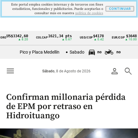
Este portal emplea cookies internas y de terceros con fines
estadísticos, funcionales y publicitarios. Puede aceptarlas o
CONTINUAR
consultar más en nuestra
politica de cookies
$3342,60
1621,34 pts
$4178
$3648
COLCAP
USD/COP
EUR/COP
DE
Cintillo
▲ 8.20
▲ 0.67
▲ 0.42
▲ 10.00
de
Pico y Placa Medellín
Sabado
no
no
indicadores
económicos
menu
person
search
Sábado
, 8 de Agosto de 2026
Colombia
Confirman millonaria pérdida
de EPM por retraso en
Hidroituango