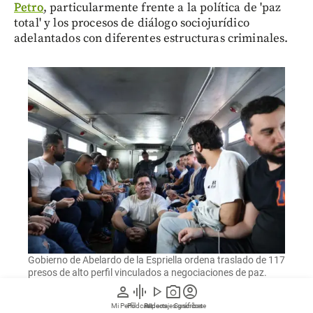
Petro
, particularmente frente a la política de 'paz
total' y los procesos de diálogo sociojurídico
adelantados con diferentes estructuras criminales.
Gobierno de Abelardo de la Espriella ordena traslado de 117
presos de alto perfil vinculados a negociaciones de paz.
person
graphic_eq
play_arrow
photo_camera
account_circle
Mi Perfil
Pódcast
Reportajes gráficos
Videos
Suscríbete