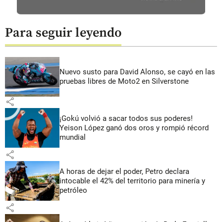
Para seguir leyendo
Nuevo susto para David Alonso, se cayó en las
pruebas libres de Moto2 en Silverstone
share
¡Gokú volvió a sacar todos sus poderes!
Yeison López ganó dos oros y rompió récord
mundial
share
A horas de dejar el poder, Petro declara
intocable el 42% del territorio para minería y
petróleo
share