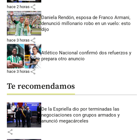
share
hace 2 horas
Daniela Rendón, esposa de Franco Armani,
denunció millonario robo en un vuelo: esto
dijo
share
hace 3 horas
Atlético Nacional confirmó dos refuerzos y
prepara otro anuncio
share
hace 3 horas
Te recomendamos
De la Espriella dio por terminadas las
negociaciones con grupos armados y
anunció megacárceles
share