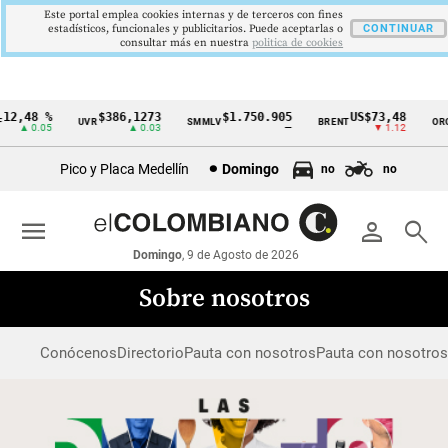
Este portal emplea cookies internas y de terceros con fines
estadísticos, funcionales y publicitarios. Puede aceptarlas o
CONTINUAR
consultar más en nuestra
politica de cookies
12,48 %
$386,1273
$1.750.905
US$73,48
UVR
SMMLV
BRENT
ORO
Cintillo
▲ 0.05
▲ 0.03
—
▼ 1.12
de
Pico y Placa Medellín
Domingo
no
no
indicadores
económicos
menu
person
search
Colombia
Domingo
, 9 de Agosto de 2026
Sobre nosotros
Conócenos
Directorio
Pauta con nosotros
Pauta con nosotro