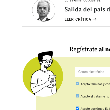
Luis Fernando Álvarez
Salida del país 
arrow_right_alt
LEER CRÍTICA
Regístrate
al n
Acepto
términos y con
Acepto
el tratamiento 
Acepto que Grupo E