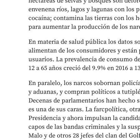
hectáreas de selvas y bosques son defore
envenena ríos, lagos y lagunas con los 
cocaína; contamina las tierras con los h
para aumentar la producción de los narc
En materia de salud pública los datos s
alimentan de los consumidores y están
usuarios. La prevalencia de consumo de 
12 a 65 años creció del 9.9% en 2016 a 1
En paralelo, los narcos sobornan policía
y aduanas, y compran políticos a tutipl
Decenas de parlamentarios han hecho s
es una de sus caras. La farcpolítica, otr
Presidencia y ahora impulsan la candida
capos de las bandas criminales y la sus
Malo y de otros 28 jefes del clan del Go