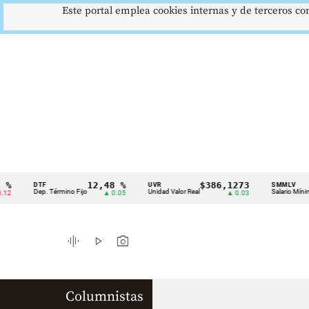
Este portal emplea cookies internas y de terceros con
12,48 %
$386,1273
$1
DTF
UVR
SMMLV
Cintillo
Dep. Término Fijo
Unidad Valor Real
Salario Mínimo
▲ 0.05
▲ 0.03
de
indicadores
graphic_eq
play_arrow
photo_camera
económicos
Colombia
Columnistas