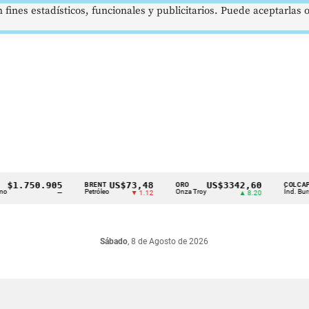
 fines estadísticos, funcionales y publicitarios. Puede aceptarlas
.750.905
US$73,48
US$3342,60
1
BRENT
ORO
COLCAP
Petróleo
Onza Troy
Índ. Bursátil
—
▼ 1.12
▲ 8.20
Sábado
, 8 de Agosto de 2026