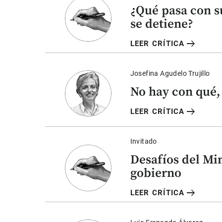
¿Qué pasa con s
se detiene?
arrow_right_alt
LEER CRÍTICA
Josefina Agudelo Trujillo
No hay con qué,
arrow_right_alt
LEER CRÍTICA
Invitado
Desafíos del Mi
gobierno
arrow_right_alt
LEER CRÍTICA