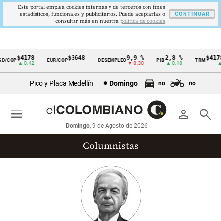
Este portal emplea cookies internas y de terceros con fines
estadísticos, funcionales y publicitarios. Puede aceptarlas o
CONTINUAR
consultar más en nuestra
politica de cookies
$4178
$3648
9,9 %
2,8 %
$4178,
/COP
EUR/COP
DESEMPLEO
PIB
TRM
Cintillo
▲ 0.42
—
▼ 0.30
▲ 0.10
▲ 0
de
Pico y Placa Medellín
Domingo
no
no
indicadores
económicos
menu
person
search
Colombia
Domingo
, 9 de Agosto de 2026
Columnistas