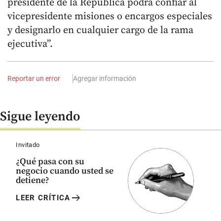
presidente de la República podrá confiar al
vicepresidente misiones o encargos especiales
y designarlo en cualquier cargo de la rama
ejecutiva”.
Reportar un error
Agregar información
Sigue leyendo
Invitado
¿Qué pasa con su
negocio cuando usted se
detiene?
arrow_right_alt
LEER CRÍTICA