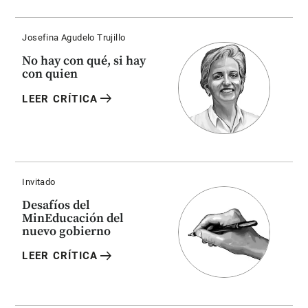
Josefina Agudelo Trujillo
No hay con qué, si hay
con quien
arrow_right_alt
LEER CRÍTICA
Invitado
Desafíos del
MinEducación del
nuevo gobierno
arrow_right_alt
LEER CRÍTICA