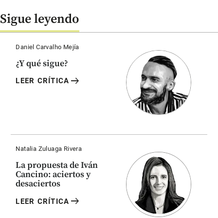
Sigue leyendo
Daniel Carvalho Mejía
¿Y qué sigue?
arrow_right_alt
LEER CRÍTICA
Natalia Zuluaga Rivera
La propuesta de Iván
Cancino: aciertos y
desaciertos
arrow_right_alt
LEER CRÍTICA