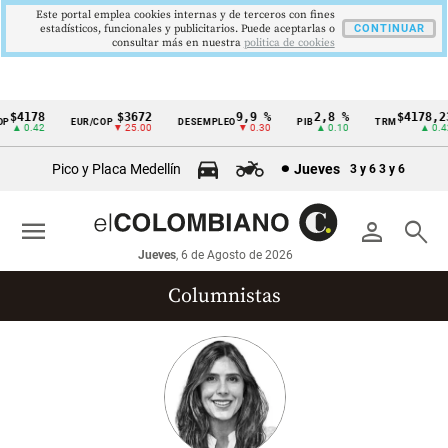
Este portal emplea cookies internas y de terceros con fines
estadísticos, funcionales y publicitarios. Puede aceptarlas o
CONTINUAR
consultar más en nuestra
politica de cookies
$4178
$3672
9,9 %
2,8 %
$4178,23
EUR/COP
DESEMPLEO
PIB
TRM
Cintillo
▲ 0.42
▼ 25.00
▼ 0.30
▲ 0.10
▲ 0.42
de
Pico y Placa Medellín
Jueves
3 y 6
3 y 6
indicadores
económicos
menu
person
search
Colombia
Jueves
, 6 de Agosto de 2026
Columnistas