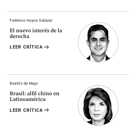
Federico Hoyos Salazar
El nuevo interés de la
derecha
arrow_right_alt
LEER CRÍTICA
Beatriz de Majo
Brasil: alfil chino en
Latinoamérica
arrow_right_alt
LEER CRÍTICA