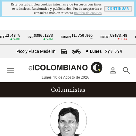
Este portal emplea cookies internas y de terceros con fines
estadísticos, funcionales y publicitarios. Puede aceptarlas o
CONTINUAR
consultar más en nuestra
politica de cookies
12,48 %
$386,1273
$1.750.905
US$73,48
F
UVR
SMMLV
BRENT
OR
Cintillo
▲ 0.05
▲ 0.03
—
▼ 1.12
de
Pico y Placa Medellín
Lunes
5 y 8
5 y 8
indicadores
económicos
menu
person
search
Colombia
Lunes
, 10 de Agosto de 2026
Columnistas