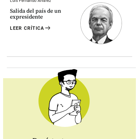
Luis Fernando Álvarez
Salida del país de un
expresidente
arrow_right_alt
LEER CRÍTICA