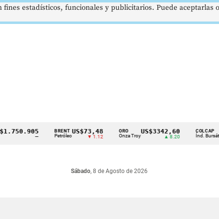
 fines estadísticos, funcionales y publicitarios. Puede aceptarlas
.750.905
US$73,48
US$3342,60
16
BRENT
ORO
COLCAP
Petróleo
Onza Troy
Índ. Bursátil
—
▼ 1.12
▲ 8.20
Sábado
, 8 de Agosto de 2026