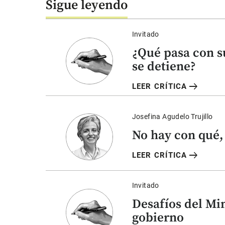
Sigue leyendo
Invitado
¿Qué pasa con s
se detiene?
arrow_right_alt
LEER CRÍTICA
Josefina Agudelo Trujillo
No hay con qué,
arrow_right_alt
LEER CRÍTICA
Invitado
Desafíos del Mi
gobierno