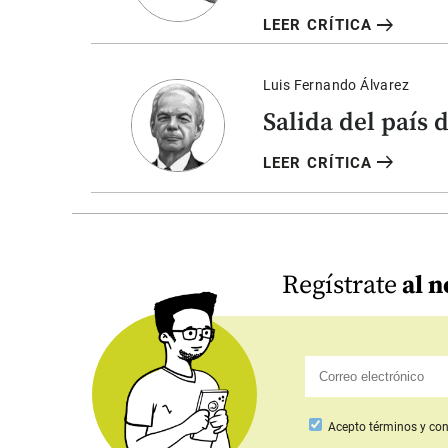
arrow_right_alt
LEER CRÍTICA
Luis Fernando Álvarez
Salida del país 
arrow_right_alt
LEER CRÍTICA
Regístrate
al n
Acepto
términos y con