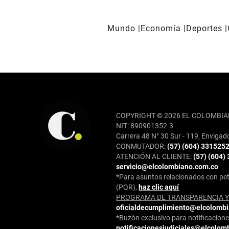
Mundo
Economía
Deportes
REDES SOCIALES
COPYRIGHT © 2026 EL COLOMBIA
NIT: 890901352-3
Carrera 48 N° 30 Sur - 119, Envigad
CONMUTADOR:
(57) (604) 331525
ATENCIÓN AL CLIENTE:
(57) (604)
servicio@elcolombiano.com.co
*Para asuntos relacionados con pet
(PQR),
haz clic aquí
PROGRAMA DE TRANSPARENCIA Y 
oficialdecumplimiento@elcolomb
*Buzón exclusivo para notificaciones
notificacionesjudiciales@elcolom