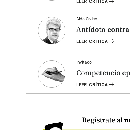
arrow_right_alt
LEER CRÍTICA
Aldo Civico
Antídoto contra 
arrow_right_alt
LEER CRÍTICA
Invitado
Competencia e
arrow_right_alt
LEER CRÍTICA
Regístrate
al n