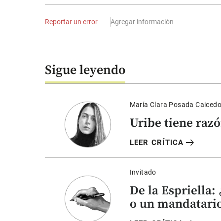
Reportar un error
Agregar información
Sigue leyendo
María Clara Posada Caiced
Uribe tiene raz
arrow_right_alt
LEER CRÍTICA
Invitado
De la Espriella:
o un mandatario