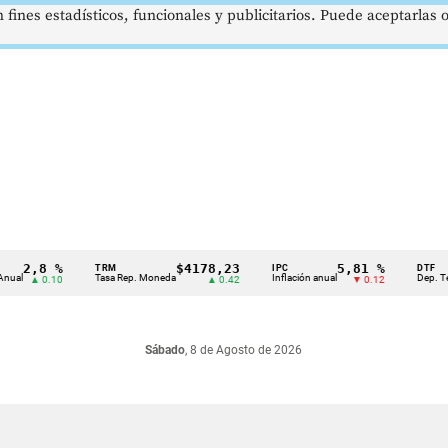
 fines estadísticos, funcionales y publicitarios. Puede aceptarlas
2,8 %
$4178,23
5,81 %
TRM
IPC
DTF
Tasa Rep. Moneda
Inflación anual
Dep. Término
▲ 0.10
▲ 0.42
▼ 0.12
Sábado
, 8 de Agosto de 2026