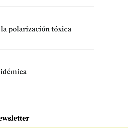
la polarización tóxica
pidémica
ewsletter