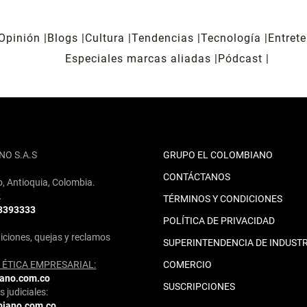
Opinión
Blogs
Cultura
Tendencias
Tecnología
Entret
Especiales marcas aliadas
Pódcast
NO S.A.S
GRUPO EL COLOMBIANO
CONTÁCTANOS
o, Antioquia, Colombia.
2
TÉRMINOS Y CONDICIONES
 3393333
POLÍTICA DE PRIVACIDAD
iciones, quejas y reclamos
SUPERINTENDENCIA DE INDUSTR
ÉTICA EMPRESARIAL:
COMERCIO
iano.com.co
SUSCRIPCIONES
 judiciales:
biano.com.co