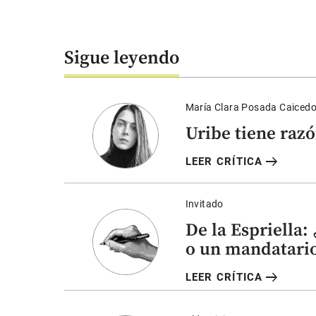
Sigue leyendo
María Clara Posada Caiced
Uribe tiene raz
arrow_right_alt
LEER CRÍTICA
Invitado
De la Espriella:
o un mandatario
arrow_right_alt
LEER CRÍTICA