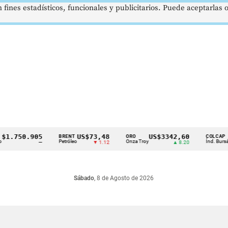
 fines estadísticos, funcionales y publicitarios. Puede aceptarlas
750.905
US$73,48
US$3342,60
16
BRENT
ORO
COLCAP
Petróleo
Onza Troy
Índ. Bursátil
—
▼ 1.12
▲ 8.20
Sábado
, 8 de Agosto de 2026