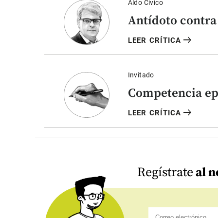
Aldo Civico
Antídoto contra 
arrow_right_alt
LEER CRÍTICA
Invitado
Competencia e
arrow_right_alt
LEER CRÍTICA
Regístrate
al n