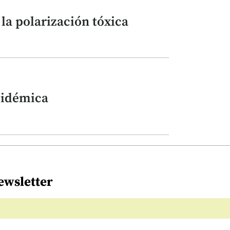
la polarización tóxica
pidémica
ewsletter