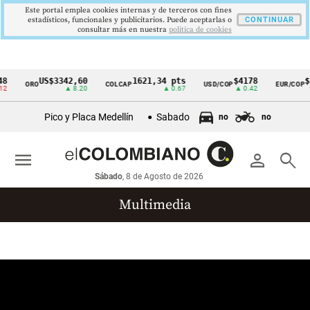
Este portal emplea cookies internas y de terceros con fines
estadísticos, funcionales y publicitarios. Puede aceptarlas o
CONTINUAR
consultar más en nuestra
politica de cookies
8
US$3342,60
1621,34 pts
$4178
$3
ORO
COLCAP
USD/COP
EUR/COP
Cintillo
2
▲ 8.20
▲ 0.67
▲ 0.42
de
Pico y Placa Medellín
Sabado
no
no
indicadores
económicos
menu
person
search
Colombia
Sábado
, 8 de Agosto de 2026
Multimedia
Reportajes gráficos
Videos
Infografías