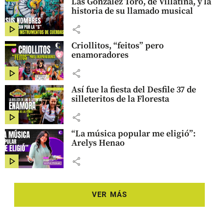
Las González Toro, de Villatina, y la
historia de su llamado musical
share
Criollitos, “feitos” pero
enamoradores
share
Así fue la fiesta del Desfile 37 de
silleteritos de la Floresta
share
“La música popular me eligió”:
Arelys Henao
share
VER MÁS