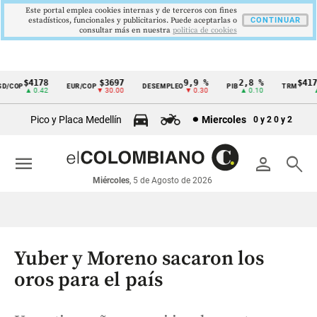
Este portal emplea cookies internas y de terceros con fines
estadísticos, funcionales y publicitarios. Puede aceptarlas o
CONTINUAR
consultar más en nuestra
politica de cookies
$4178
$3697
9,9 %
2,8 %
$4178,
COP
EUR/COP
DESEMPLEO
PIB
TRM
Cintillo
▲ 0.42
▼ 30.00
▼ 0.30
▲ 0.10
▲ 0
de
Pico y Placa Medellín
Miercoles
0 y 2
0 y 2
indicadores
económicos
menu
person
search
Colombia
Miércoles
, 5 de Agosto de 2026
Yuber y Moreno sacaron los
oros para el país