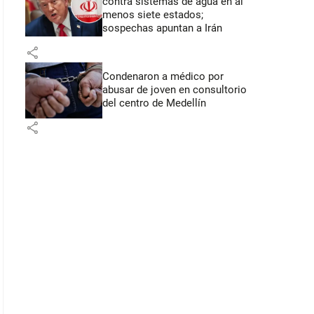
contra sistemas de agua en al
menos siete estados;
sospechas apuntan a Irán
share
Condenaron a médico por
abusar de joven en consultorio
del centro de Medellín
share