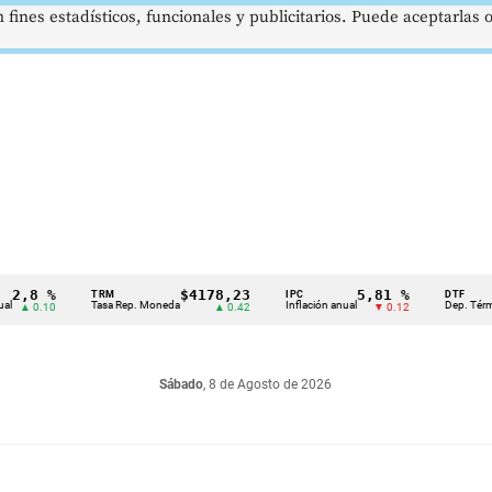
 fines estadísticos, funcionales y publicitarios. Puede aceptarlas
8 %
$4178,23
5,81 %
TRM
IPC
DTF
Tasa Rep. Moneda
Inflación anual
Dep. Término Fi
0.10
▲ 0.42
▼ 0.12
Sábado
, 8 de Agosto de 2026