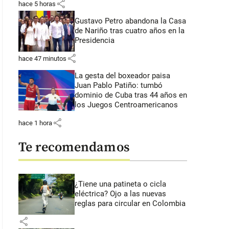
share
hace 5 horas
Gustavo Petro abandona la Casa
de Nariño tras cuatro años en la
Presidencia
share
hace 47 minutos
La gesta del boxeador paisa
Juan Pablo Patiño: tumbó
dominio de Cuba tras 44 años en
los Juegos Centroamericanos
share
hace 1 hora
Te recomendamos
¿Tiene una patineta o cicla
eléctrica? Ojo a las nuevas
reglas para circular en Colombia
share