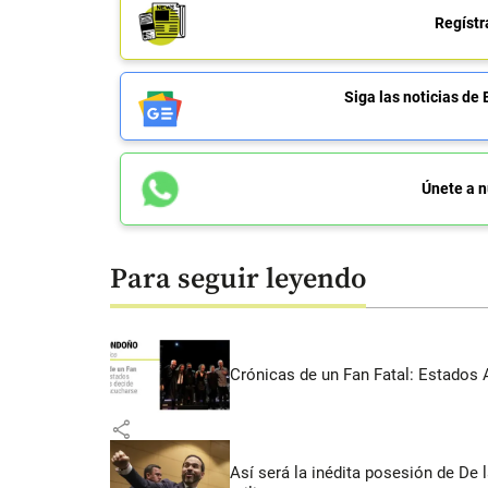
Regístr
Siga las noticias 
Únete a n
Para seguir leyendo
Crónicas de un Fan Fatal: Estados 
share
Así será la inédita posesión de De 