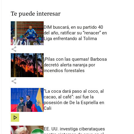
Te puede interesar
DIM buscará, en su partido 40
del año, ratificar su “renacer” en
Liga enfrentando al Tolima
share
¡Pilas con las quemas! Barbosa
decretó alerta naranja por
incendios forestales
share
“La coca dará paso al coco, al
cacao, al café”: así fue la
posesión de De la Espriella en
Cali
share
EE. UU. investiga ciberataques