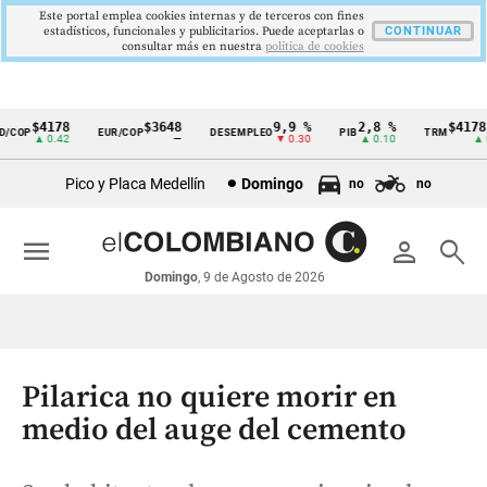
Este portal emplea cookies internas y de terceros con fines
estadísticos, funcionales y publicitarios. Puede aceptarlas o
CONTINUAR
consultar más en nuestra
politica de cookies
$4178
$3648
9,9 %
2,8 %
$4178,2
OP
EUR/COP
DESEMPLEO
PIB
TRM
Cintillo
▲ 0.42
—
▼ 0.30
▲ 0.10
▲ 0.4
de
Pico y Placa Medellín
Domingo
no
no
indicadores
económicos
menu
person
search
Colombia
Domingo
, 9 de Agosto de 2026
Pilarica no quiere morir en
medio del auge del cemento