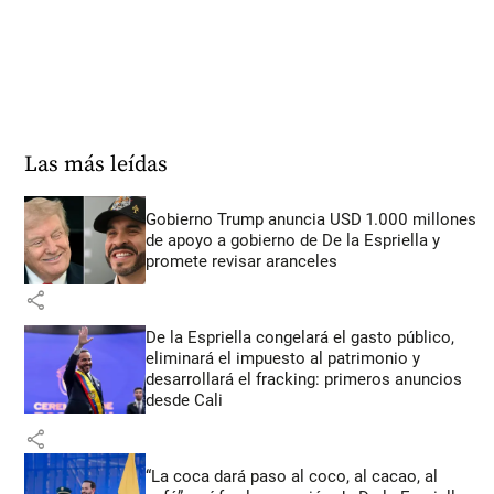
Las más leídas
Gobierno Trump anuncia USD 1.000 millones
de apoyo a gobierno de De la Espriella y
promete revisar aranceles
share
De la Espriella congelará el gasto público,
eliminará el impuesto al patrimonio y
desarrollará el fracking: primeros anuncios
desde Cali
share
“La coca dará paso al coco, al cacao, al