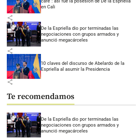
café”: así fue la posesión de De la Espriella
en Cali
share
De la Espriella dio por terminadas las
negociaciones con grupos armados y
anunció megacárceles
share
10 claves del discurso de Abelardo de la
Espriella al asumir la Presidencia
share
Te recomendamos
De la Espriella dio por terminadas las
negociaciones con grupos armados y
anunció megacárceles