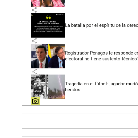
share
La batalla por el espíritu de la dere
share
Registrador Penagos le responde co
electoral no tiene sustento técnico
share
Tragedia en el fútbol: jugador murió
heridos
share