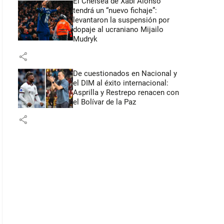
El Chelsea de Xabi Alonso
tendrá un “nuevo fichaje”:
levantaron la suspensión por
dopaje al ucraniano Mijailo
Mudryk
share
De cuestionados en Nacional y
el DIM al éxito internacional:
Asprilla y Restrepo renacen con
el Bolívar de la Paz
share