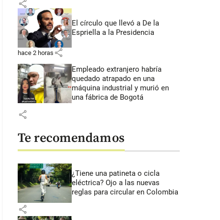
share
El círculo que llevó a De la
Espriella a la Presidencia
share
hace 2 horas
Empleado extranjero habría
quedado atrapado en una
máquina industrial y murió en
una fábrica de Bogotá
share
Te recomendamos
¿Tiene una patineta o cicla
eléctrica? Ojo a las nuevas
reglas para circular en Colombia
share