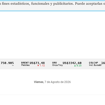
 fines estadísticos, funcionales y publicitarios. Puede aceptarlas
.905
US$73,48
US$3342,60
1621,3
BRENT
ORO
COLCAP
Petróleo
Onza Troy
Índ. Bursátil
—
▼ 1.12
▲ 8.20
Viernes
, 7 de Agosto de 2026