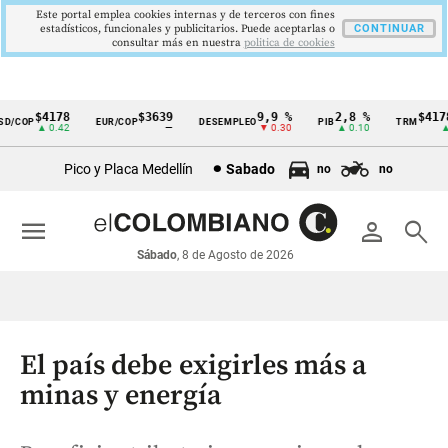
Este portal emplea cookies internas y de terceros con fines
estadísticos, funcionales y publicitarios. Puede aceptarlas o
CONTINUAR
consultar más en nuestra
politica de cookies
$4178
$3639
9,9 %
2,8 %
$4178,
/COP
EUR/COP
DESEMPLEO
PIB
TRM
Cintillo
▲ 0.42
—
▼ 0.30
▲ 0.10
▲ 0.
de
Pico y Placa Medellín
Sabado
no
no
indicadores
económicos
menu
person
search
Colombia
Sábado
, 8 de Agosto de 2026
El país debe exigirles más a
minas y energía