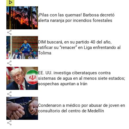
share
¡Pilas con las quemas! Barbosa decretó
alerta naranja por incendios forestales
share
DIM buscará, en su partido 40 del año,
ratificar su “renacer” en Liga enfrentando al
Tolima
share
EE. UU. investiga ciberataques contra
sistemas de agua en al menos siete estados;
sospechas apuntan a Irán
share
Condenaron a médico por abusar de joven en
consultorio del centro de Medellín
share