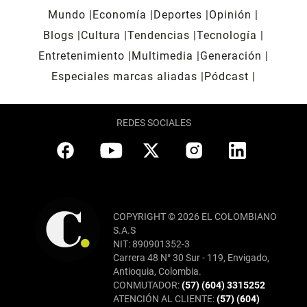
Mundo
Economía
Deportes
Opinión
Blogs
Cultura
Tendencias
Tecnología
Entretenimiento
Multimedia
Generación
Especiales marcas aliadas
Pódcast
REDES SOCIALES
COPYRIGHT © 2026 EL COLOMBIANO
S.A.S
NIT: 890901352-3
Carrera 48 N° 30 Sur - 119, Envigado,
Antioquia, Colombia.
CONMUTADOR:
(57) (604) 3315252
ATENCIÓN AL CLIENTE:
(57) (604)