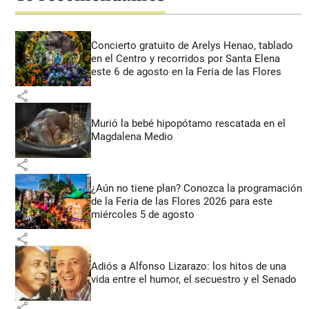
Concierto gratuito de Arelys Henao, tablado
en el Centro y recorridos por Santa Elena
este 6 de agosto en la Feria de las Flores
share
Murió la bebé hipopótamo rescatada en el
Magdalena Medio
share
¿Aún no tiene plan? Conozca la programación
de la Feria de las Flores 2026 para este
miércoles 5 de agosto
share
Adiós a Alfonso Lizarazo: los hitos de una
vida entre el humor, el secuestro y el Senado
share