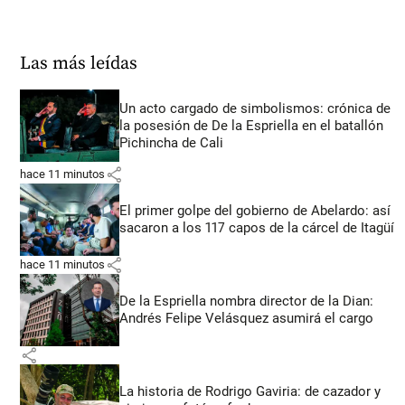
Las más leídas
Un acto cargado de simbolismos: crónica de
la posesión de De la Espriella en el batallón
Pichincha de Cali
share
hace 11 minutos
El primer golpe del gobierno de Abelardo: así
sacaron a los 117 capos de la cárcel de Itagüí
share
hace 11 minutos
De la Espriella nombra director de la Dian:
Andrés Felipe Velásquez asumirá el cargo
share
La historia de Rodrigo Gaviria: de cazador y