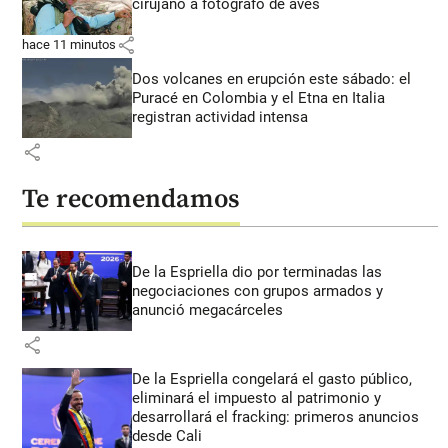
cirujano a fotógrafo de aves
share
hace 11 minutos
Dos volcanes en erupción este sábado: el
Puracé en Colombia y el Etna en Italia
registran actividad intensa
share
Te recomendamos
De la Espriella dio por terminadas las
negociaciones con grupos armados y
anunció megacárceles
share
De la Espriella congelará el gasto público,
eliminará el impuesto al patrimonio y
desarrollará el fracking: primeros anuncios
desde Cali