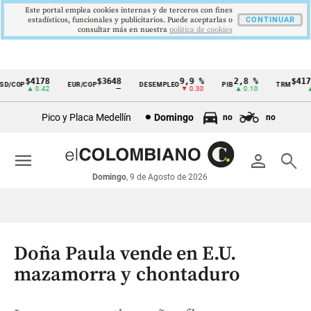
Este portal emplea cookies internas y de terceros con fines
estadísticos, funcionales y publicitarios. Puede aceptarlas o
CONTINUAR
consultar más en nuestra
politica de cookies
$4178
$3648
9,9 %
2,8 %
$4178,2
COP
EUR/COP
DESEMPLEO
PIB
TRM
Cintillo
▲ 0.42
—
▼ 0.30
▲ 0.10
▲ 0.4
de
Pico y Placa Medellín
Domingo
no
no
indicadores
económicos
menu
person
search
Colombia
Domingo
, 9 de Agosto de 2026
Doña Paula vende en E.U.
mazamorra y chontaduro