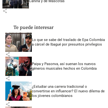
Canina y de Mascotas
share
Te puede interesar
Lo que se sabe del traslado de Epa Colombia
a cárcel de Ibagué por presuntos privilegios
share
Paipa y Pasonva, así suenan los nuevos
géneros musicales hechos en Colombia
share
¿Estudiar una carrera tradicional o
convertirse en influencer? El nuevo dilema de
los jóvenes colombianos
share