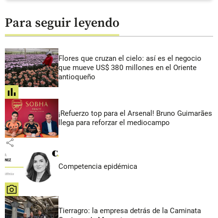
Para seguir leyendo
Flores que cruzan el cielo: así es el negocio
que mueve US$ 380 millones en el Oriente
antioqueño
share
¡Refuerzo top para el Arsenal! Bruno Guimarães
llega para reforzar el mediocampo
share
Competencia epidémica
share
Tierragro: la empresa detrás de la Caminata