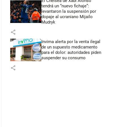
El Chelsea de Xabi Alonso
tendrá un “nuevo fichaje”:
levantaron la suspensión por
dopaje al ucraniano Mijailo
Mudryk
share
Invima alerta por la venta ilegal
de un supuesto medicamento
para el dolor: autoridades piden
suspender su consumo
share