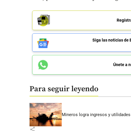
Regístr
Siga las noticias 
Únete a n
Para seguir leyendo
Mineros logra ingresos y utilidade
share