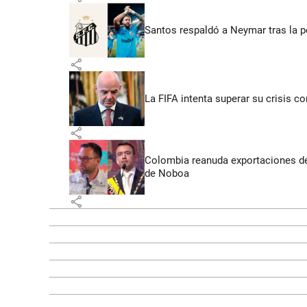
Santos respaldó a Neymar tras la p
share
La FIFA intenta superar su crisis co
share
Colombia reanuda exportaciones de
de Noboa
share