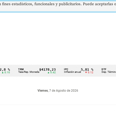
 fines estadísticos, funcionales y publicitarios. Puede aceptarlas
%
$4178,23
5,81 %
1
TRM
IPC
DTF
Tasa Rep. Moneda
Inflación anual
Dep. Término Fijo
0
▲ 0.42
▼ 0.12
Viernes
, 7 de Agosto de 2026