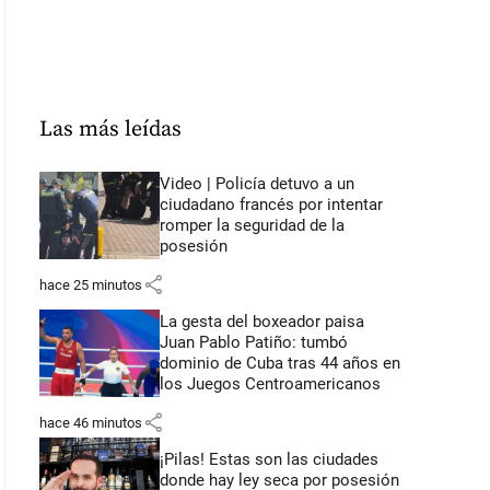
Las más leídas
Video | Policía detuvo a un
ciudadano francés por intentar
romper la seguridad de la
posesión
share
hace 25 minutos
La gesta del boxeador paisa
Juan Pablo Patiño: tumbó
dominio de Cuba tras 44 años en
los Juegos Centroamericanos
share
hace 46 minutos
¡Pilas! Estas son las ciudades
donde hay ley seca por posesión