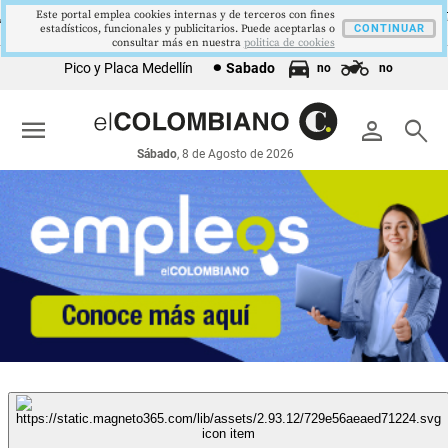
Este portal emplea cookies internas y de terceros con fines
81 %
12,48 %
$386,1273
$1.750.905
US$7
DTF
UVR
SMMLV
BRENT
estadísticos, funcionales y publicitarios. Puede aceptarlas o
 0.12
▲ 0.05
▲ 0.03
—
CONTINUAR
▼
consultar más en nuestra
politica de cookies
Pico y Placa Medellín
Sabado
no
no
menu
person
search
Sábado
, 8 de Agosto de 2026