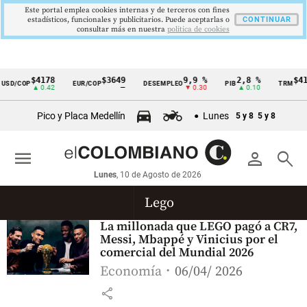
Este portal emplea cookies internas y de terceros con fines
estadísticos, funcionales y publicitarios. Puede aceptarlas o
CONTINUAR
consultar más en nuestra
politica de cookies
$4178
$3649
9,9 %
2,8 %
$41
USD/COP
EUR/COP
DESEMPLEO
PIB
TRM
Cintillo
▲ 0.42
—
▼ 0.30
▲ 0.10
de
Pico y Placa Medellín
Lunes
5 y 8
5 y 8
indicadores
económicos
menu
person
search
Colombia
Lunes
, 10 de Agosto de 2026
Lego
La millonada que LEGO pagó a CR7,
Messi, Mbappé y Vinicius por el
comercial del Mundial 2026
Economía
06/04/ 2026
share