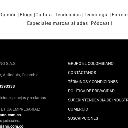
Opinión
Blogs
Cultura
Tendencias
Tecnología
Entret
Especiales marcas aliadas
Pódcast
NO S.A.S
GRUPO EL COLOMBIANO
CONTÁCTANOS
o, Antioquia, Colombia.
2
TÉRMINOS Y CONDICIONES
 3393333
POLÍTICA DE PRIVACIDAD
iciones, quejas y reclamos
SUPERINTENDENCIA DE INDUSTR
ÉTICA EMPRESARIAL:
COMERCIO
iano.com.co
SUSCRIPCIONES
 judiciales:
biano.com.co