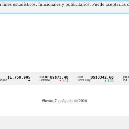
 fines estadísticos, funcionales y publicitarios. Puede aceptarlas
$1.750.905
US$73,48
US$3342,60
BRENT
ORO
COLCAP
o
Petróleo
Onza Troy
Índ. Bursát
—
▼ 1.12
▲ 8.20
Viernes
, 7 de Agosto de 2026