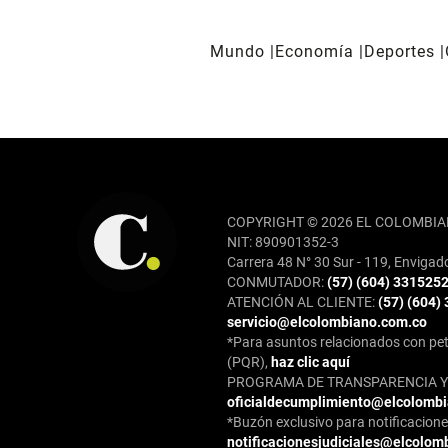
Mundo
Economía
Deportes
REDES SOCIALES
COPYRIGHT © 2026 EL COLOMBIA
NIT: 890901352-3
Carrera 48 N° 30 Sur - 119, Envigad
CONMUTADOR:
(57) (604) 331525
ATENCIÓN AL CLIENTE:
(57) (604)
servicio@elcolombiano.com.co
*Para asuntos relacionados con pet
(PQR),
haz clic aquí
PROGRAMA DE TRANSPARENCIA Y 
oficialdecumplimiento@elcolomb
*Buzón exclusivo para notificaciones
notificacionesjudiciales@elcolom