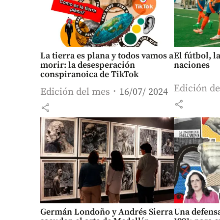
La tierra es plana y todos vamos a
El fútbol, l
morir: la desesperación
naciones
conspiranoica de TikTok
Edición d
Edición del mes
16/07/ 2024
share
share
Germán Londoño y Andrés Sierra
Una defensa