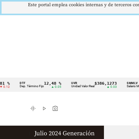
Este portal emplea cookies internas y de terceros con
 %
12,48 %
$386,1273
DTF
UVR
SMMLV
Cintillo
Dep. Término Fijo
Unidad Valor Real
Salario Mínim
12
▲ 0.05
▲ 0.03
de
indicadores
graphic_eq
play_arrow
photo_camera
económicos
Colombia
Julio 2024 Generación