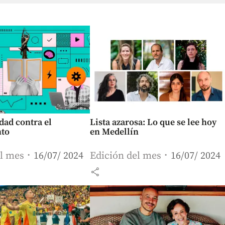
dad contra el
Lista azarosa: Lo que se lee hoy
nto
en Medellín
el mes
16/07/ 2024
Edición del mes
16/07/ 2024
share