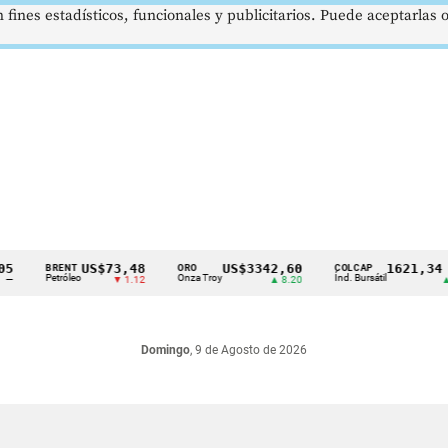
 fines estadísticos, funcionales y publicitarios. Puede aceptarlas
US$73,48
US$3342,60
1621,34 pt
BRENT
ORO
COLCAP
Petróleo
Onza Troy
Índ. Bursátil
▼ 1.12
▲ 8.20
▲ 0.
Domingo
, 9 de Agosto de 2026