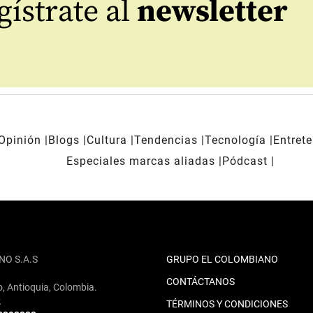
ístrate al
newsletter
Opinión
Blogs
Cultura
Tendencias
Tecnología
Entret
Especiales marcas aliadas
Pódcast
NO S.A.S
GRUPO EL COLOMBIANO
CONTÁCTANOS
o, Antioquia, Colombia.
2
TÉRMINOS Y CONDICIONES