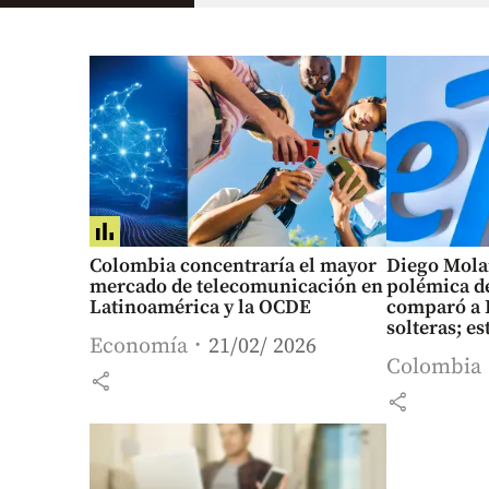
Colombia concentraría el mayor
Diego Molan
mercado de telecomunicación en
polémica de
Latinoamérica y la OCDE
comparó a 
solteras; es
Economía
21/02/ 2026
Colombia
share
share