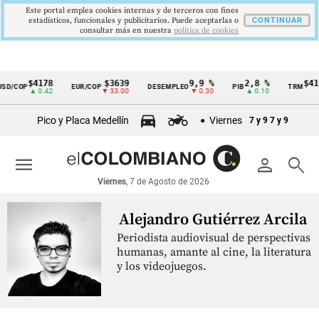
Este portal emplea cookies internas y de terceros con fines
estadísticos, funcionales y publicitarios. Puede aceptarlas o
CONTINUAR
consultar más en nuestra
politica de cookies
$4178
$3639
9,9 %
2,8 %
$41
SD/COP
EUR/COP
DESEMPLEO
PIB
TRM
Cintillo
▲ 0.42
▼ 33.00
▼ 0.30
▲ 0.10
de
Pico y Placa Medellín
Viernes
7 y 9
7 y 9
indicadores
económicos
menu
person
search
Colombia
Viernes
, 7 de Agosto de 2026
Alejandro Gutiérrez Arcila
Periodista audiovisual de perspectivas
humanas, amante al cine, la literatura
y los videojuegos.