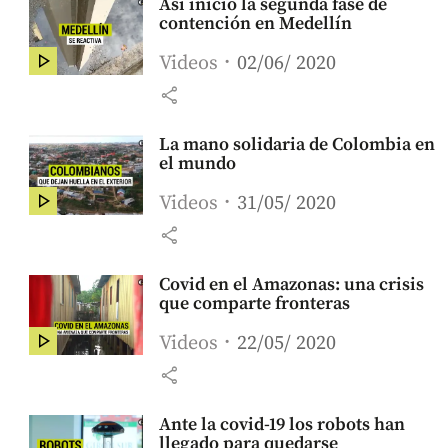
Así inició la segunda fase de
contención en Medellín
Videos
02/06/ 2020
share
La mano solidaria de Colombia en
el mundo
Videos
31/05/ 2020
share
Covid en el Amazonas: una crisis
que comparte fronteras
Videos
22/05/ 2020
share
Ante la covid-19 los robots han
llegado para quedarse