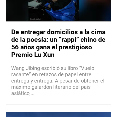
De entregar domicilios a la cima
de la poesía: un “rappi” chino de
56 años gana el prestigioso
Premio Lu Xun
Wang Jibing escribió su libro “Vuelo
rasante” en retazos de papel entre
entrega y entrega. A pesar de obtener el
máximo galardón literario del país
asiático,...