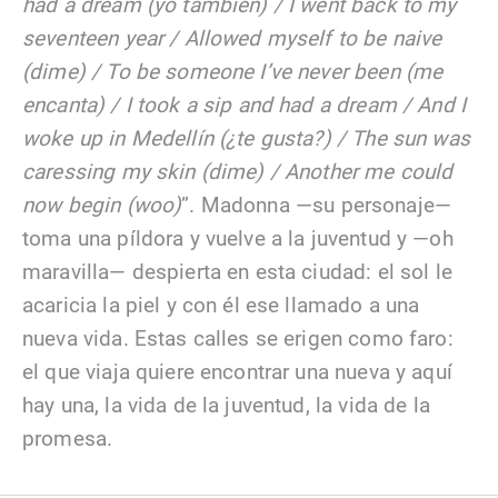
had a dream (yo también) / I went back to my
seventeen year / Allowed myself to be naive
(dime) / To be someone I’ve never been (me
encanta) / I took a sip and had a dream / And I
woke up in Medellín (¿te gusta?) / The sun was
caressing my skin (dime) / Another me could
now begin (woo)
”. Madonna —su personaje—
toma una píldora y vuelve a la juventud y —oh
maravilla— despierta en esta ciudad: el sol le
acaricia la piel y con él ese llamado a una
nueva vida. Estas calles se erigen como faro:
el que viaja quiere encontrar una nueva y aquí
hay una, la vida de la juventud, la vida de la
promesa.