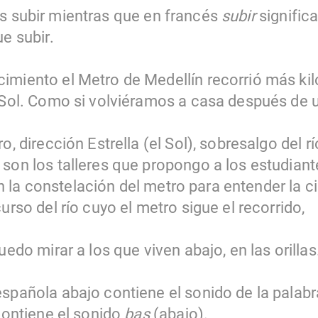
s subir mientras que en francés
subir
significa
ue subir.
imiento el Metro de Medellín recorrió más ki
 Sol. Como si volviéramos a casa después de un
o, dirección Estrella (el Sol), sobresalgo del r
 son los talleres que propongo a los estudiant
r en la constelación del metro para entender la 
urso del río cuyo el metro sigue el recorrido,
uedo mirar a los que viven abajo, en las orillas
española abajo contiene el sonido de la palab
 contiene el sonido
bas
(abajo).