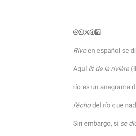
Rive
en español se dic
Aquí
lit de la rivière
(l
río es un anagrama d
l’écho
del río que nadi
Sin embargo, si
se di