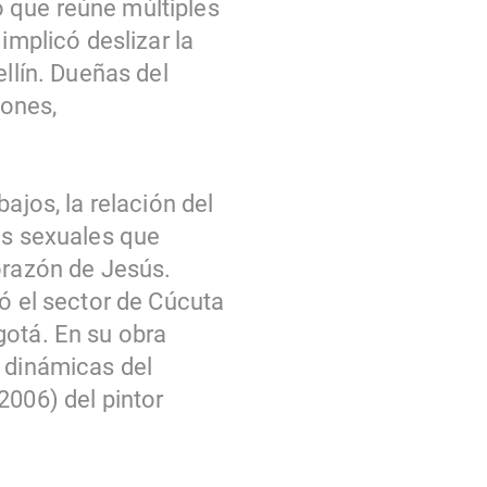
 que reúne múltiples
implicó deslizar la
ellín. Dueñas del
iones,
ajos, la relación del
as sexuales que
orazón de Jesús.
jó el sector de Cúcuta
gotá. En su obra
s dinámicas del
2006) del pintor