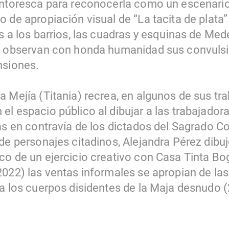
intoresca para reconocerla como un escenario
 de apropiación visual de “La tacita de plata” 
s a los barrios, las cuadras y esquinas de Med
as observan con honda humanidad sus convuls
nsiones.
 Mejía (Titania) recrea, en algunos de sus trab
el espacio público al dibujar a las trabajador
ras en contravía de los dictados del Sagrado C
de personajes citadinos, Alejandra Pérez dibu
co de un ejercicio creativo con Casa Tinta Bo
2022) las ventas informales se apropian de la
a los cuerpos disidentes de la Maja desnudo (