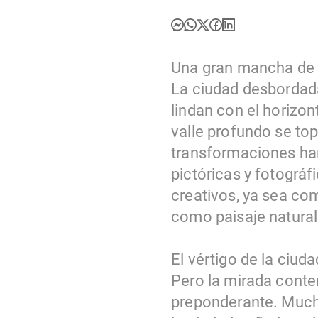
Una gran mancha de c
La ciudad desbordada
lindan con el horizon
valle profundo se to
transformaciones han
pictóricas y fotográf
creativos, ya sea co
como paisaje natural
El vértigo de la ciud
Pero la mirada cont
preponderante. Muchas