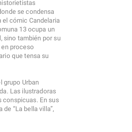
istorietistas
í donde se condensa
n el cómic Candelaria
a comuna 13 ocupa un
l, sino también por su
a en proceso
ario que tensa su
el grupo Urban
da. Las ilustradoras
s conspicuas. En sus
de “La bella villa”,