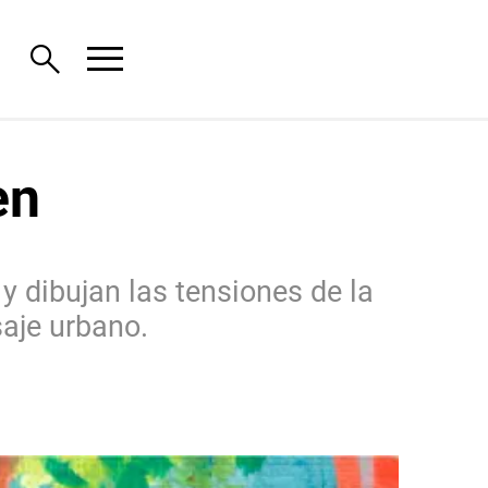
menu
search
en
 y dibujan las tensiones de la
saje urbano.