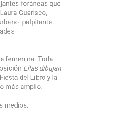
bujantes foráneas que
Laura Guarisco,
rbano: palpitante,
dades
lave femenina. Toda
posición
Ellas dibujan
Fiesta del Libro y la
ho más amplio.
os medios.