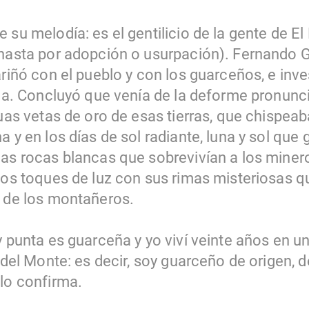
 su melodía: es el gentilicio de la gente de El 
 hasta por adopción o usurpación). Fernando Go
ariñó con el pueblo y con los guarceños, e inve
reja. Concluyó que venía de la deforme pronun
guas vetas de oro de esas tierras, que chispea
a y en los días de sol radiante, luna y sol que
as rocas blancas que sobrevivían a los minero
 los toques de luz con sus rimas misteriosas 
n de los montañeros.
y punta es guarceña y yo viví veinte años en 
o del Monte: es decir, soy guarceño de origen, 
 lo confirma.