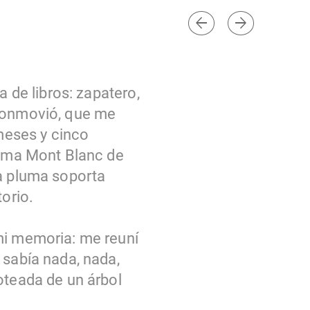
arrow_back
arrow_forward
a de libros: zapatero,
 conmovió, que me
meses y cinco
pluma Mont Blanc de
ta pluma soporta
orio.
mi memoria: me reuní
 sabía nada, nada,
goteada de un árbol