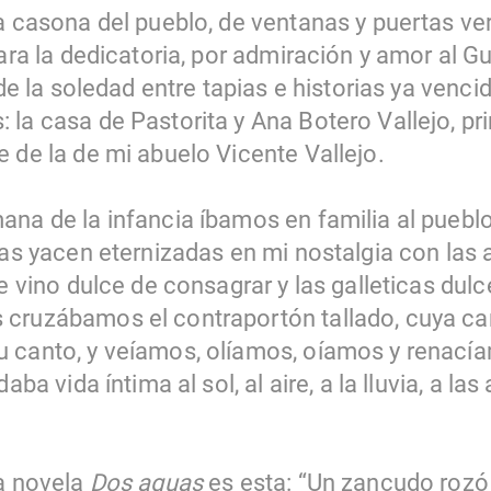
a casona del pueblo, de ventanas y puertas ve
para la dedicatoria, por admiración y amor al 
o de la soledad entre tapias e historias ya venc
 la casa de Pastorita y Ana Botero Vallejo, p
 de la de mi abuelo Vicente Vallejo.
ana de la infancia íbamos en familia al pueblo
tas yacen eternizadas en mi nostalgia con las 
e vino dulce de consagrar y las galleticas dulc
cruzábamos el contraportón tallado, cuya cam
 canto, y veíamos, olíamos, oíamos y renacía
aba vida íntima al sol, al aire, a la lluvia, a las
la novela
Dos aguas
es esta: “Un zancudo rozó 