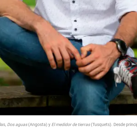
las,
Dos aguas
(Angosta) y
El medidor de tierras
(Tusquets). Desde principi