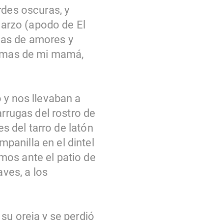
rdes oscuras, y
Guarzo (apodo de El
idas de amores y
rimas de mi mamá,
 y nos llevaban a
arrugas del rostro de
es del tarro de latón
panilla en el dintel
mos ante el patio de
 aves, a los
su oreja y se perdió