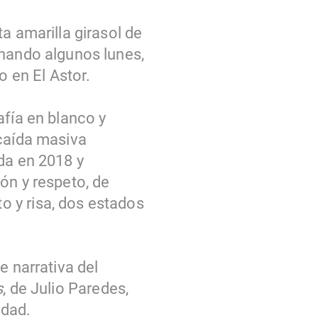
a amarilla girasol de
inando algunos lunes,
 en El Astor.
afía en blanco y
 caída masiva
da en 2018 y
ón y respeto, de
 y risa, dos estados
e narrativa del
s
, de Julio Paredes,
idad.