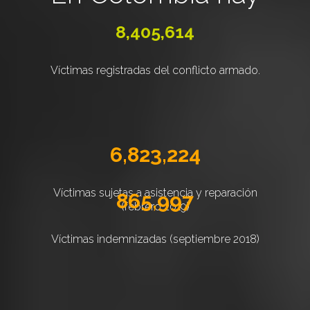
8,405,614
Víctimas registradas del conflicto armado.
6,823,224
Víctimas sujetas a asistencia y reparación
865,997
(febrero 2019)
Víctimas indemnizadas (septiembre 2018)