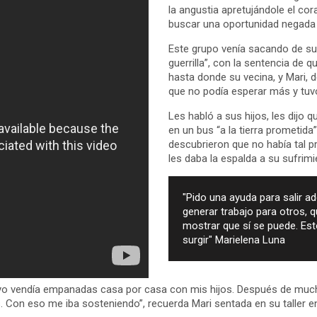
la angustia apretujándole el cora
buscar una oportunidad negada p
Este grupo venía sacando de sus
guerrilla”, con la sentencia de q
hasta donde su vecina, y Mari, d
que no podía esperar más y tuvo
Les habló a sus hijos, les dijo 
en un bus “a la tierra prometida”
descubrieron que no había tal 
les daba la espalda a su sufrimi
"Pido una ayuda para salir a
generar trabajo para otros, q
mostrar que sí se puede. Est
surgir" Marielena Luna
 yo vendía empanadas casa por casa con mis hijos. Después de much
ras. Con eso me iba sosteniendo”, recuerda Mari sentada en su taller