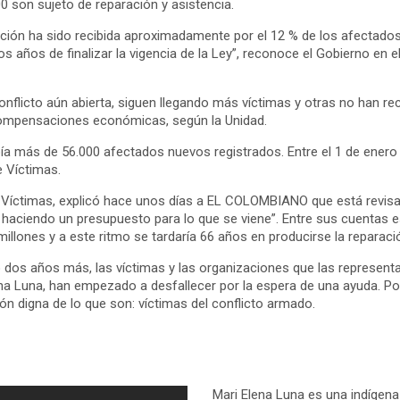
0 son sujeto de reparación y asistencia.
ción ha sido recibida aproximadamente por el 12 % de los afectados
os años de finalizar la vigencia de la Ley”, reconoce el Gobierno en e
nflicto aún abierta, siguen llegando más víctimas y otras no han re
compensaciones económicas, según la Unidad.
bía más de 56.000 afectados nuevos registrados. Entre el 1 de ene
 Víctimas.
as Víctimas, explicó hace unos días a EL COLOMBIANO que está rev
 haciendo un presupuesto para lo que se viene”. Entre sus cuentas es
illones y a este ritmo se tardaría 66 años en producirse la reparaci
o dos años más, las víctimas y las organizaciones que las represen
a Luna, han empezado a desfallecer por la espera de una ayuda. Por 
ión digna de lo que son: víctimas del conflicto armado.
Mari Elena Luna es una indígena