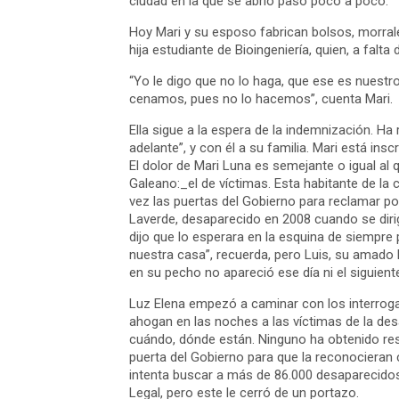
ciudad en la que se abrió paso poco a poco.
Hoy Mari y su esposo fabrican bolsos, morrales
hija estudiante de Bioingeniería, quien, a fal
“Yo le digo que no lo haga, que ese es nuestro
cenamos, pues no lo hacemos”, cuenta Mari.
Ella sigue a la espera de la indemnización. H
adelante”, y con él a su familia. Mari está ins
El dolor de Mari Luna es semejante o igual al
Galeano:_el de víctimas. Esta habitante de la
vez las puertas del Gobierno para reclamar po
Laverde, desaparecido en 2008 cuando se diri
dijo que lo esperara en la esquina de siempre
nuestra casa”, recuerda, pero Luis, su amado 
en su pecho no apareció ese día ni el siguient
Luz Elena empezó a caminar con los interrog
ahogan en las noches a las víctimas de la des
cuándo, dónde están. Ninguno ha obtenido re
puerta del Gobierno para que la reconocieran
intenta buscar a más de 86.000 desaparecidos
Legal, pero este le cerró de un portazo.