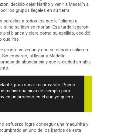
zón, decidió dejar Nariño y venir a Medellín a
or los grupos ilegales en su tierra.
 parcelas a todos los que le “olieran a
ue si no se iban se morían. Esa tarde llegaron
e piel blanca y clara como su apellido, decidió
 que irse.
que pronto volverían y con su esposo salieron
. Sin embargo, al llegar a Medellín
promesa de abundancia y que la ciudad amable
ento.
delante, para sacar mi proyecto. Puedo
ue mi historia sirva de ejemplo para
oy en un proceso en el que yo quiero
o esfuerzo logré conseguir una maquinita y
 encumbrado en uno de los barrios de esta