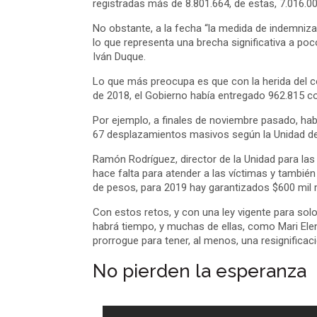
registradas más de 8.801.664, de estas, 7.016.00
No obstante, a la fecha “la medida de indemniza
lo que representa una brecha significativa a poc
Iván Duque.
Lo que más preocupa es que con la herida del co
de 2018, el Gobierno había entregado 962.815 
Por ejemplo, a finales de noviembre pasado, ha
67 desplazamientos masivos según la Unidad de
Ramón Rodríguez, director de la Unidad para l
hace falta para atender a las víctimas y también
de pesos, para 2019 hay garantizados $600 mil m
Con estos retos, y con una ley vigente para sol
habrá tiempo, y muchas de ellas, como Mari Elen
prorrogue para tener, al menos, una resignificac
No pierden la esperanza