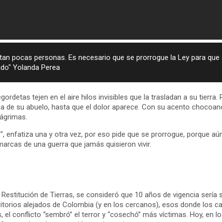
a tan pocas personas. Es necesario que se prorrogue la Ley para qu
ado" Yolanda Perea
ordetas tejen en el aire hilos invisibles que la trasladan a su tierra
rna de su abuelo, hasta que el dolor aparece. Con su acento chocoan
lágrimas.
mas”, enfatiza una y otra vez, por eso pide que se prorrogue, porque
s marcas de una guerra que jamás quisieron vivir.
Restitución de Tierras, se consideró que 10 años de vigencia sería 
rritorios alejados de Colombia (y en los cercanos), esos donde los c
s, el conflicto “sembró” el terror y “cosechó” más víctimas. Hoy, en