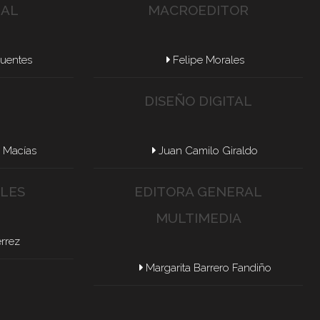
NAL
MACROEDITOR
Puentes
Felipe Morales
DISEÑO DIGITAL
r Macías
Juan Camilo Giraldo
ALES
EDITORA GENERAL
MULTIMEDIA
érrez
Margarita Barrero Fandiño