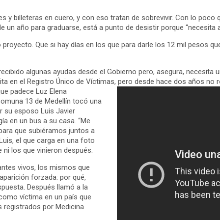
 y billeteras en cuero, y con eso tratan de sobrevivir. Con lo poco q
ta de un año para graduarse, está a punto de desistir porque “necesi
 proyecto. Que si hay días en los que para darle los 12 mil pesos que
a recibido algunas ayudas desde el Gobierno pero, asegura, necesita
crita en el Registro Único de Víctimas, pero desde hace dos años no r
 que padece Luz Elena
 comuna 13 de Medellín tocó una
r su esposo Luis Javier
gía en un bus a su casa. “Me
 para que subiéramos juntos a
Luis, el que carga en una foto
e ni los que vinieron después.
antes vivos, los mismos que
aparición forzada: por qué,
spuesta. Después llamó a la
 como víctima en un país que
 registrados por Medicina