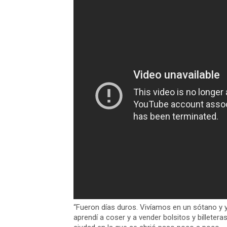
“Fueron días duros. Vivíamos en un sótano y
aprendí a coser y a vender bolsitos y billete