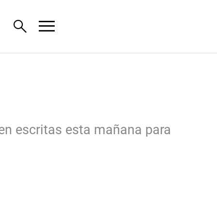
menu
search
ecen escritas esta mañana para