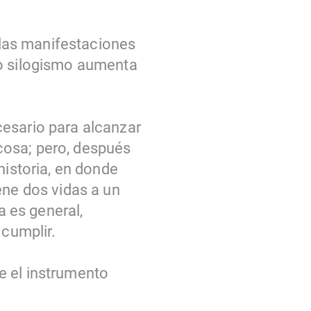
r las manifestaciones
yo silogismo aumenta
cesario para alcanzar
 cosa; pero, después
historia, en donde
ene dos vidas a un
a es general,
 cumplir.
e el instrumento