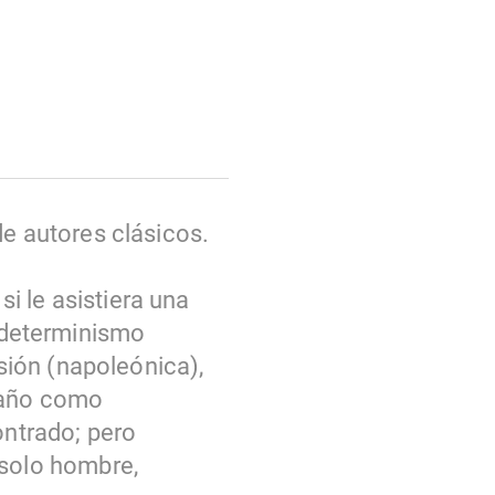
de autores clásicos.
i le asistiera una
l determinismo
asión (napoleónica),
traño como
ntrado; pero
solo hombre,