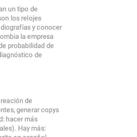
an un tipo de
on los relojes
radiografías y conocer
olombia la empresa
 de probabilidad de
diagnóstico de
creación de
entes, generar copys
ad: hacer más
ales). Hay más: