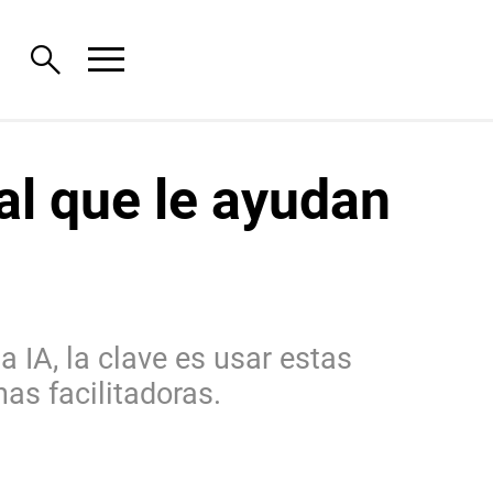
menu
search
ial que le ayudan
a IA, la clave es usar estas
as facilitadoras.