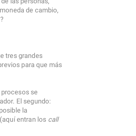
 de las personas,
a moneda de cambio,
a?
e tres grandes
 previos para que más
s procesos se
ador. El segundo:
osible la
(aquí entran los
call