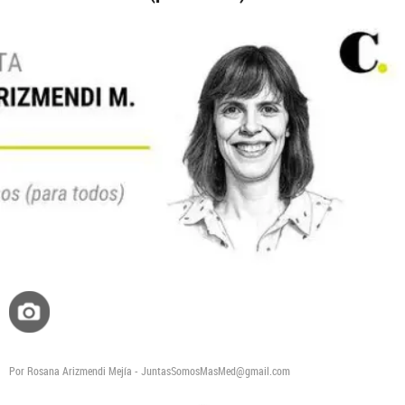
Por Rosana Arizmendi Mejía - JuntasSomosMasMed@gmail.com