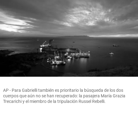
AP - Para Gabrielli también es prioritario la búsqueda de los dos
cuerpos que aún no se han recuperado: la pasajera María Grazia
Trecarichi y el miembro de la tripulación Russel Rebelli.