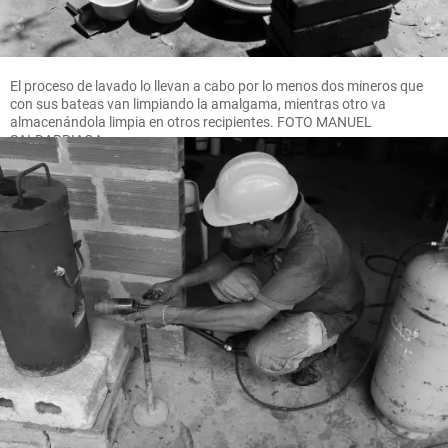
El proceso de lavado lo llevan a cabo por lo menos dos mineros que
con sus bateas van limpiando la amalgama, mientras otro va
almacenándola limpia en otros recipientes. FOTO MANUEL
SALDARRIAGA