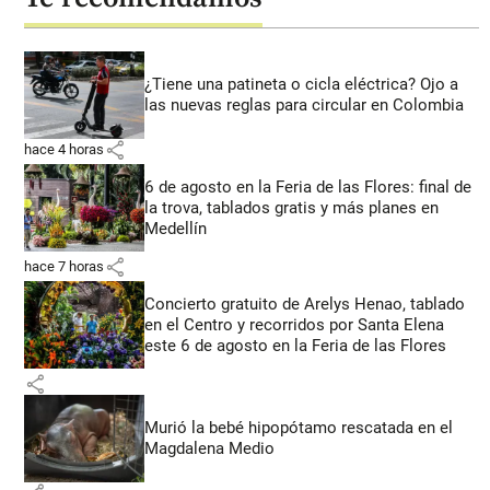
¿Tiene una patineta o cicla eléctrica? Ojo a
las nuevas reglas para circular en Colombia
share
hace 4 horas
6 de agosto en la Feria de las Flores: final de
la trova, tablados gratis y más planes en
Medellín
share
hace 7 horas
Concierto gratuito de Arelys Henao, tablado
en el Centro y recorridos por Santa Elena
este 6 de agosto en la Feria de las Flores
share
Murió la bebé hipopótamo rescatada en el
Magdalena Medio