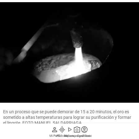
En un proceso que se puede demorar de 15 a 20 minutos, el oro es
sometido a altas temperaturas para lograr su purificación y formar
el lingote. FOTO MANUEL SALDARRIAGA
person
graphic_eq
play_arrow
photo_camera
account_circle
Mi Perfil
Pódcast
Reportajes gráficos
Videos
Suscríbete