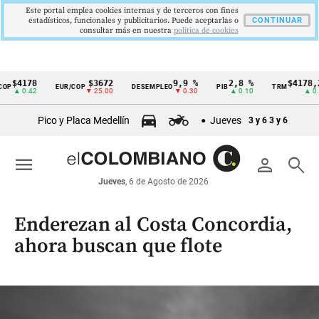
Este portal emplea cookies internas y de terceros con fines
estadísticos, funcionales y publicitarios. Puede aceptarlas o
CONTINUAR
consultar más en nuestra
politica de cookies
$3672
9,9 %
2,8 %
$4178,23
EUR/COP
DESEMPLEO
PIB
TRM
IP
Cintillo
▼ 25.00
▼ 0.30
▲ 0.10
▲ 0.42
de
Pico y Placa Medellín
Jueves
3 y 6
3 y 6
indicadores
económicos
menu
person
search
Colombia
Jueves
, 6 de Agosto de 2026
Enderezan al Costa Concordia,
ahora buscan que flote