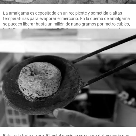
La amalgama es depositada en un recipiente y sometida a altas
temperaturas para evaporar el mercurio. En la quema de amalgama
se pueden liberar hasta un millón de nano gramos por metro cúbico,
la OMS permite liberar hasta 1.000 nano gramos por metro cúbico.
FOTO MANUEL SALDARRIAGA
Esta es la torta de oro. El metal precioso se separa del mercurio que