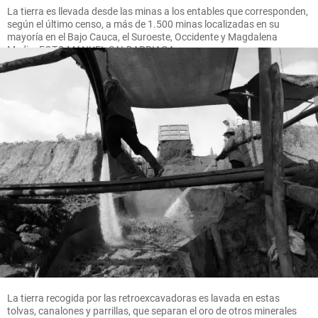
La tierra es llevada desde las minas a los entables que corresponden,
según el último censo, a más de 1.500 minas localizadas en su
mayoría en el Bajo Cauca, el Suroeste, Occidente y Magdalena
Medio. FOTO MANUEL SALDARRIAGA
La tierra recogida por las retroexcavadoras es lavada en estas
tolvas, canalones y parrillas, que separan el oro de otros minerales