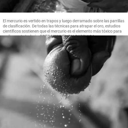
El mercurio es vertido en trapos y luego derramado sobre las parrillas
de clasificación. De todas las técnicas para atrapar el oro, estudios
científicos sostienen que el mercurio es el elemento más tóxico para
realizar este trabajo. FOTO MANUEL SALDARRIAGA