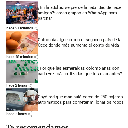
¿En la adultez se pierde la habilidad de hacer
amigos?: crean grupos en WhatsApp para
parchar
share
hace 31 minutos
Colombia sigue como el segundo país de la
Ocde donde más aumenta el costo de vida
share
hace 48 minutos
¿Por qué las esmeraldas colombianas son
cada vez más cotizadas que los diamantes?
share
hace 2 horas
Cayó red que manipuló cerca de 250 cajeros
automáticos para cometer millonarios robos
share
hace 2 horas
Te recomendamos