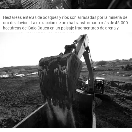
Hectáreas enteras de bosques y ríos son arrasadas por la minería de
oro de aluvión. La extracción de oro ha transformado más de 45.000
hectáreas del Bajo Cauca en un paisaje fragmentado de arena y
piedras. FOTO MANUEL SALDARRIAGA