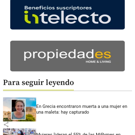
Para seguir leyendo
En Grecia encontraron muerta a una mujer en
una maleta: hay capturado
share
Mujeres lideran el 55% de las MiPymes en