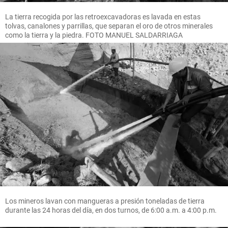
La tierra recogida por las retroexcavadoras es lavada en estas
tolvas, canalones y parrillas, que separan el oro de otros minerales
como la tierra y la piedra. FOTO MANUEL SALDARRIAGA
Los mineros lavan con mangueras a presión toneladas de tierra
durante las 24 horas del día, en dos turnos, de 6:00 a.m. a 4:00 p.m.