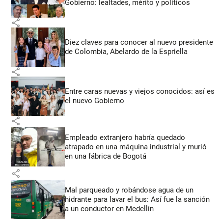
Gobierno: lealtades, mérito y políticos
share
Diez claves para conocer al nuevo presidente
de Colombia, Abelardo de la Espriella
share
Entre caras nuevas y viejos conocidos: así es
el nuevo Gobierno
share
Empleado extranjero habría quedado
atrapado en una máquina industrial y murió
en una fábrica de Bogotá
share
Mal parqueado y robándose agua de un
hidrante para lavar el bus: Así fue la sanción
a un conductor en Medellín