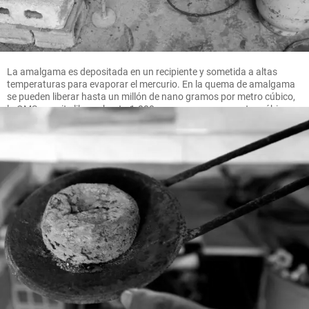
La amalgama es depositada en un recipiente y sometida a altas
temperaturas para evaporar el mercurio. En la quema de amalgama
se pueden liberar hasta un millón de nano gramos por metro cúbico,
la OMS permite liberar hasta 1.000 nano gramos por metro cúbico.
FOTO MANUEL SALDARRIAGA