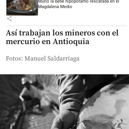
Murió la bebé hipopótamo rescatada en el
Magdalena Medio
share
Así trabajan los mineros con el
mercurio en Antioquia
Fotos: Manuel Saldarriaga