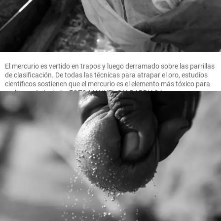
El mercurio es vertido en trapos y luego derramado sobre las parrillas
de clasificación. De todas las técnicas para atrapar el oro, estudios
científicos sostienen que el mercurio es el elemento más tóxico para
realizar este trabajo. FOTO MANUEL SALDARRIAGA