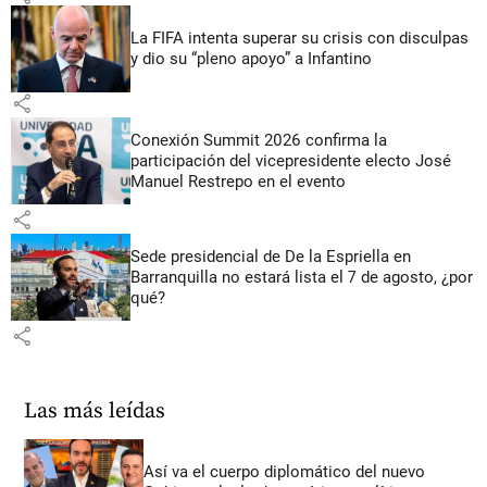
La FIFA intenta superar su crisis con disculpas
y dio su “pleno apoyo” a Infantino
share
Conexión Summit 2026 confirma la
participación del vicepresidente electo José
Manuel Restrepo en el evento
share
Sede presidencial de De la Espriella en
Barranquilla no estará lista el 7 de agosto, ¿por
qué?
share
Las más leídas
Así va el cuerpo diplomático del nuevo