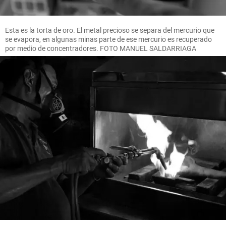
Esta es la torta de oro. El metal precioso se separa del mercurio que
se evapora, en algunas minas parte de ese mercurio es recuperado
por medio de concentradores. FOTO MANUEL SALDARRIAGA