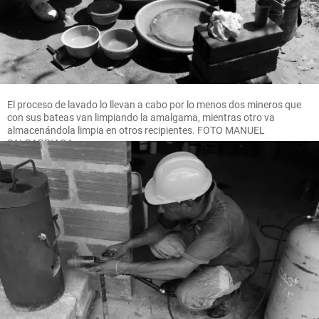
El proceso de lavado lo llevan a cabo por lo menos dos mineros que
con sus bateas van limpiando la amalgama, mientras otro va
almacenándola limpia en otros recipientes. FOTO MANUEL
SALDARRIAGA