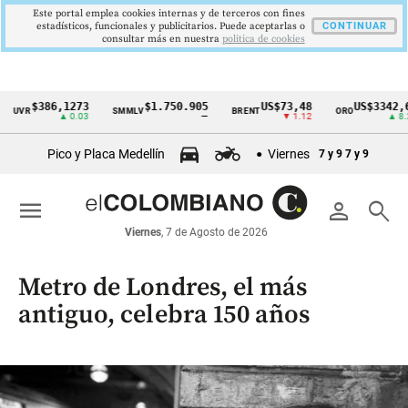
Este portal emplea cookies internas y de terceros con fines
estadísticos, funcionales y publicitarios. Puede aceptarlas o
CONTINUAR
consultar más en nuestra
politica de cookies
86,1273
$1.750.905
US$73,48
US$3342,60
SMMLV
BRENT
ORO
CO
Cintillo
▲ 0.03
—
▼ 1.12
▲ 8.20
de
Pico y Placa Medellín
Viernes
7 y 9
7 y 9
indicadores
económicos
menu
person
search
Colombia
Viernes
, 7 de Agosto de 2026
Metro de Londres, el más
antiguo, celebra 150 años