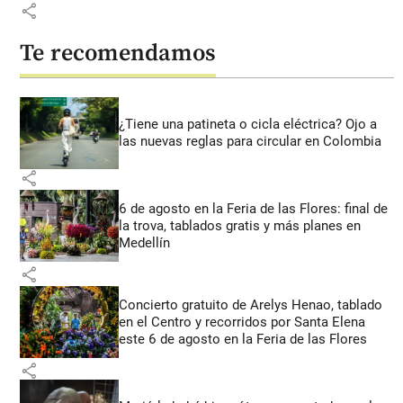
share
Te recomendamos
¿Tiene una patineta o cicla eléctrica? Ojo a
las nuevas reglas para circular en Colombia
share
6 de agosto en la Feria de las Flores: final de
la trova, tablados gratis y más planes en
Medellín
share
Concierto gratuito de Arelys Henao, tablado
en el Centro y recorridos por Santa Elena
este 6 de agosto en la Feria de las Flores
share