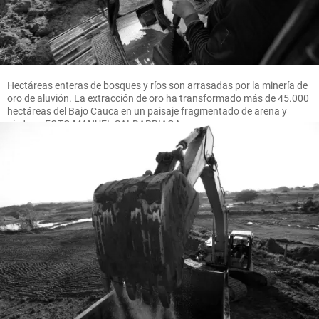
Hectáreas enteras de bosques y ríos son arrasadas por la minería de
oro de aluvión. La extracción de oro ha transformado más de 45.000
hectáreas del Bajo Cauca en un paisaje fragmentado de arena y
piedras. FOTO MANUEL SALDARRIAGA