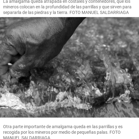
La amalgama queda atrapada en costales y contenedores, que los
mineros colocan en la profundidad de las parrillas y que sirven para
separarla de las piedras y la tierra. FOTO MANUEL SALDARRIAGA
Otra parte importante de amalgama queda en las parrillas y es
recogida por los mineros por medio de pequeñas palas. FOTO
MANUEL SALDARRIAGA