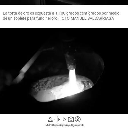
La torta de oro es expuesta a 1.100 grados centígrados por medio
de un soplete para fundir el oro. FOTO MANUEL SALDARRIAGA
person
graphic_eq
play_arrow
photo_camera
account_circle
Mi Perfil
Pódcast
Reportajes gráficos
Videos
Suscríbete