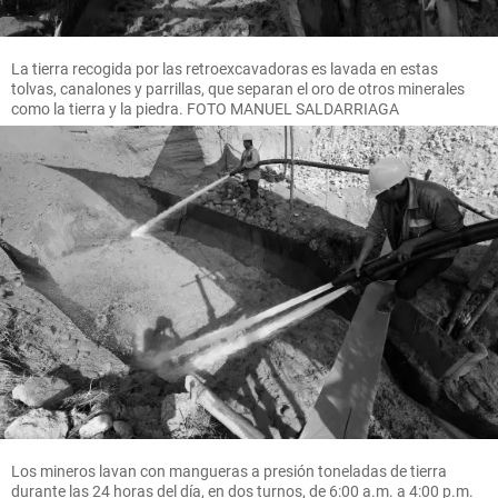
La tierra recogida por las retroexcavadoras es lavada en estas
tolvas, canalones y parrillas, que separan el oro de otros minerales
como la tierra y la piedra. FOTO MANUEL SALDARRIAGA
Los mineros lavan con mangueras a presión toneladas de tierra
durante las 24 horas del día, en dos turnos, de 6:00 a.m. a 4:00 p.m.