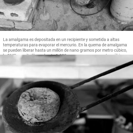
La amalgama es depositada en un recipiente y sometida a altas
temperaturas para evaporar el mercurio. En la quema de amalgama
se pueden liberar hasta un millón de nano gramos por metro cúbico,
la OMS permite liberar hasta 1.000 nano gramos por metro cúbico.
FOTO MANUEL SALDARRIAGA