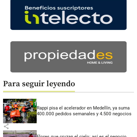
Para seguir leyendo
Rappi pisa el acelerador en Medellín, ya suma
400.000 pedidos semanales y 4.500 negocios
share
Flores que cruzan el cielo: así es el negocio