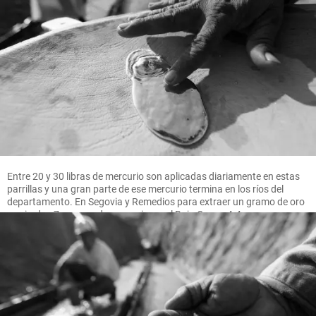
Entre 20 y 30 libras de mercurio son aplicadas diariamente en estas
parrillas y una gran parte de ese mercurio termina en los ríos del
departamento. En Segovia y Remedios para extraer un gramo de oro
se pierden 7 gramos de mercurio, en el Bajo Cauca 4.4 gramos.
FOTO MANUEL SALDARRIAGA