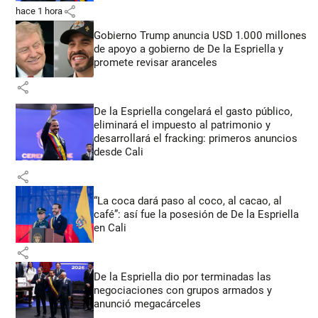
share
hace 1 hora
Gobierno Trump anuncia USD 1.000 millones
de apoyo a gobierno de De la Espriella y
promete revisar aranceles
share
De la Espriella congelará el gasto público,
eliminará el impuesto al patrimonio y
desarrollará el fracking: primeros anuncios
desde Cali
share
“La coca dará paso al coco, al cacao, al
café”: así fue la posesión de De la Espriella
en Cali
share
De la Espriella dio por terminadas las
negociaciones con grupos armados y
anunció megacárceles