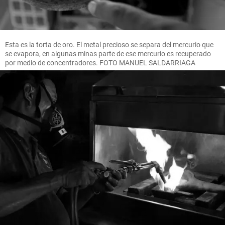
Esta es la torta de oro. El metal precioso se separa del mercurio que
se evapora, en algunas minas parte de ese mercurio es recuperado
por medio de concentradores. FOTO MANUEL SALDARRIAGA