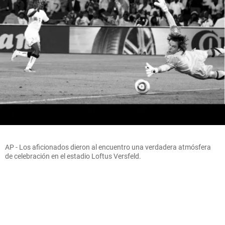
AP - Los aficionados dieron al encuentro una verdadera atmósfera
de celebración en el estadio Loftus Versfeld.