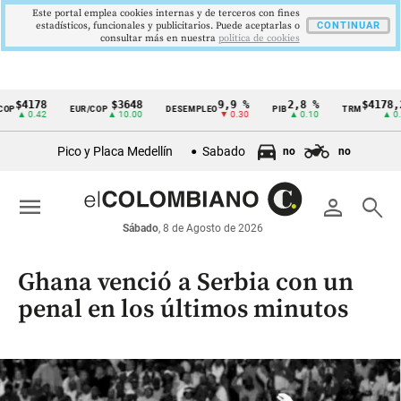
Este portal emplea cookies internas y de terceros con fines
estadísticos, funcionales y publicitarios. Puede aceptarlas o
CONTINUAR
consultar más en nuestra
politica de cookies
$3648
9,9 %
2,8 %
$4178,23
EUR/COP
DESEMPLEO
PIB
TRM
IP
Cintillo
▲ 10.00
▼ 0.30
▲ 0.10
▲ 0.42
de
Pico y Placa Medellín
Sabado
no
no
indicadores
económicos
menu
person
search
Colombia
Sábado
, 8 de Agosto de 2026
Ghana venció a Serbia con un
penal en los últimos minutos