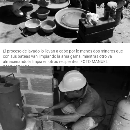
El proceso de lavado lo llevan a cabo por lo menos dos mineros que
con sus bateas van limpiando la amalgama, mientras otro va
almacenándola limpia en otros recipientes. FOTO MANUEL
SALDARRIAGA