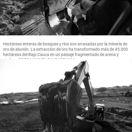
Hectáreas enteras de bosques y ríos son arrasadas por la minería de
oro de aluvión. La extracción de oro ha transformado más de 45.000
hectáreas del Bajo Cauca en un paisaje fragmentado de arena y
piedras. FOTO MANUEL SALDARRIAGA