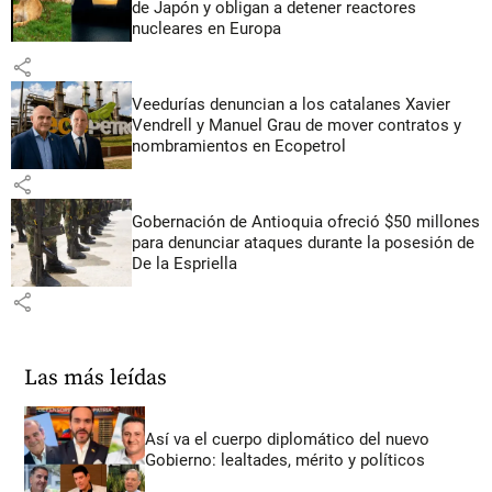
de Japón y obligan a detener reactores
nucleares en Europa
share
Veedurías denuncian a los catalanes Xavier
Vendrell y Manuel Grau de mover contratos y
nombramientos en Ecopetrol
share
Gobernación de Antioquia ofreció $50 millones
para denunciar ataques durante la posesión de
De la Espriella
share
Las más leídas
Así va el cuerpo diplomático del nuevo
Gobierno: lealtades, mérito y políticos