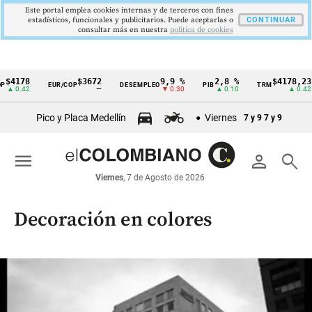
Este portal emplea cookies internas y de terceros con fines
estadísticos, funcionales y publicitarios. Puede aceptarlas o
CONTINUAR
consultar más en nuestra
politica de cookies
$3672
9,9 %
2,8 %
$4178,23
5
EUR/COP
DESEMPLEO
PIB
TRM
IPC
Cintillo
—
▼ 0.30
▲ 0.10
▲ 0.42
de
Pico y Placa Medellín
Viernes
7 y 9
7 y 9
indicadores
económicos
menu
person
search
Colombia
Viernes
, 7 de Agosto de 2026
Decoración en colores