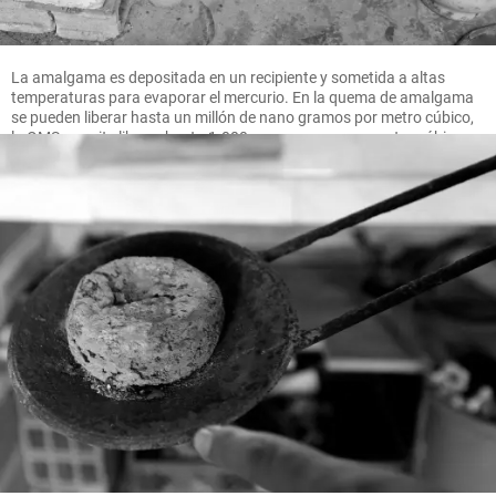
La amalgama es depositada en un recipiente y sometida a altas
temperaturas para evaporar el mercurio. En la quema de amalgama
se pueden liberar hasta un millón de nano gramos por metro cúbico,
la OMS permite liberar hasta 1.000 nano gramos por metro cúbico.
FOTO MANUEL SALDARRIAGA