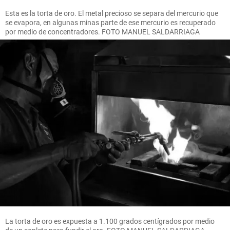
Esta es la torta de oro. El metal precioso se separa del mercurio que
se evapora, en algunas minas parte de ese mercurio es recuperado
por medio de concentradores. FOTO MANUEL SALDARRIAGA
La torta de oro es expuesta a 1.100 grados centígrados por medio