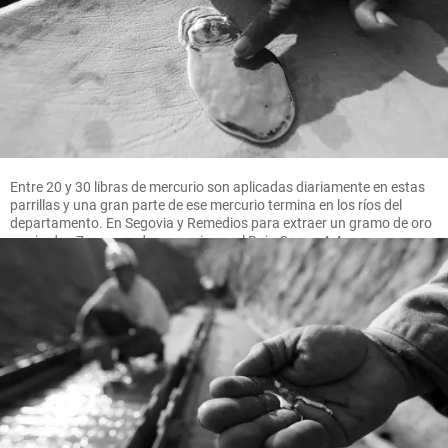
Entre 20 y 30 libras de mercurio son aplicadas diariamente en estas
parrillas y una gran parte de ese mercurio termina en los ríos del
departamento. En Segovia y Remedios para extraer un gramo de oro
se pierden 7 gramos de mercurio, en el Bajo Cauca 4.4 gramos.
FOTO MANUEL SALDARRIAGA