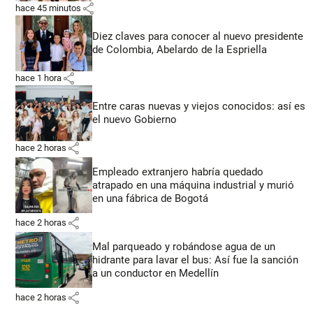
share
hace 45 minutos
Diez claves para conocer al nuevo presidente
de Colombia, Abelardo de la Espriella
share
hace 1 hora
Entre caras nuevas y viejos conocidos: así es
el nuevo Gobierno
share
hace 2 horas
Empleado extranjero habría quedado
atrapado en una máquina industrial y murió
en una fábrica de Bogotá
share
hace 2 horas
Mal parqueado y robándose agua de un
hidrante para lavar el bus: Así fue la sanción
a un conductor en Medellín
share
hace 2 horas