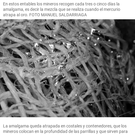
En estos entables los mineros recogen cada tres o cinco días la
amalgama, es decir la mezcla que se realiza cuando el mercurio
atrapa al oro. FOTO MANUEL SALDARRIAGA
La amalgama queda atrapada en costales y contenedores, que los
mineros colocan en la profundidad de las parrillas y que sirven para