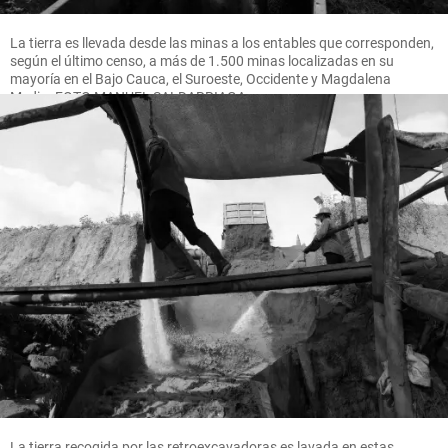
La tierra es llevada desde las minas a los entables que corresponden,
según el último censo, a más de 1.500 minas localizadas en su
mayoría en el Bajo Cauca, el Suroeste, Occidente y Magdalena
Medio. FOTO MANUEL SALDARRIAGA
La tierra recogida por las retroexcavadoras es lavada en estas