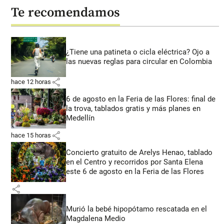
Te recomendamos
¿Tiene una patineta o cicla eléctrica? Ojo a
las nuevas reglas para circular en Colombia
share
hace 12 horas
6 de agosto en la Feria de las Flores: final de
la trova, tablados gratis y más planes en
Medellín
share
hace 15 horas
Concierto gratuito de Arelys Henao, tablado
en el Centro y recorridos por Santa Elena
este 6 de agosto en la Feria de las Flores
share
Murió la bebé hipopótamo rescatada en el
Magdalena Medio