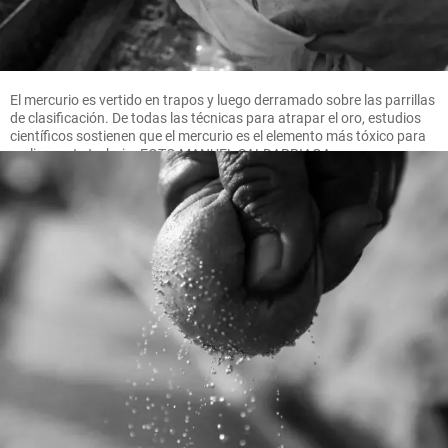
El mercurio es vertido en trapos y luego derramado sobre las parrillas
de clasificación. De todas las técnicas para atrapar el oro, estudios
científicos sostienen que el mercurio es el elemento más tóxico para
realizar este trabajo. FOTO MANUEL SALDARRIAGA