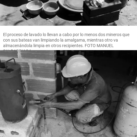
El proceso de lavado lo llevan a cabo por lo menos dos mineros que
con sus bateas van limpiando la amalgama, mientras otro va
almacenándola limpia en otros recipientes. FOTO MANUEL
SALDARRIAGA