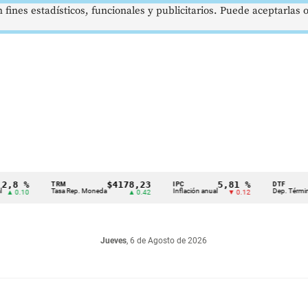
 fines estadísticos, funcionales y publicitarios. Puede aceptarlas
%
$4178,23
5,81 %
1
TRM
IPC
DTF
Tasa Rep. Moneda
Inflación anual
Dep. Término Fijo
0
▲ 0.42
▼ 0.12
Jueves
, 6 de Agosto de 2026