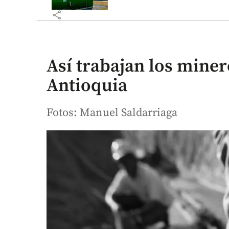
share
Así trabajan los mine
Antioquia
Fotos: Manuel Saldarriaga