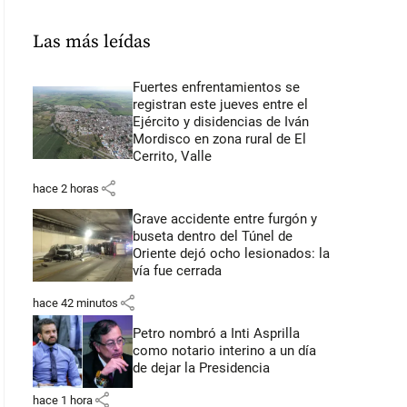
Las más leídas
Fuertes enfrentamientos se
registran este jueves entre el
Ejército y disidencias de Iván
Mordisco en zona rural de El
Cerrito, Valle
share
hace 2 horas
Grave accidente entre furgón y
buseta dentro del Túnel de
Oriente dejó ocho lesionados: la
vía fue cerrada
share
hace 42 minutos
Petro nombró a Inti Asprilla
como notario interino a un día
de dejar la Presidencia
share
hace 1 hora