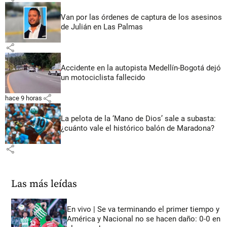
Van por las órdenes de captura de los asesinos
de Julián en Las Palmas
share
Accidente en la autopista Medellín-Bogotá dejó
un motociclista fallecido
share
hace 9 horas
La pelota de la ‘Mano de Dios’ sale a subasta:
¿cuánto vale el histórico balón de Maradona?
share
Las más leídas
En vivo | Se va terminando el primer tiempo y
América y Nacional no se hacen daño: 0-0 en