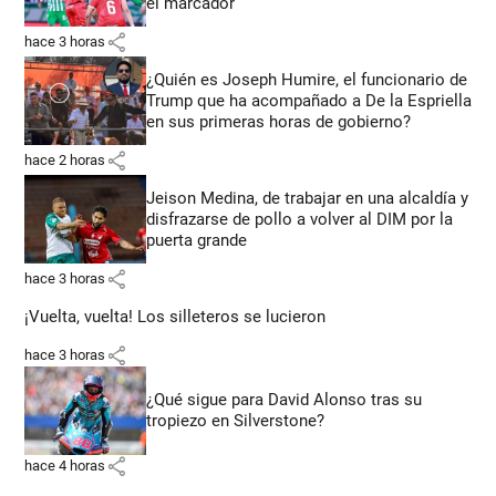
el marcador
share
hace 3 horas
¿Quién es Joseph Humire, el funcionario de
Trump que ha acompañado a De la Espriella
en sus primeras horas de gobierno?
share
hace 2 horas
Jeison Medina, de trabajar en una alcaldía y
disfrazarse de pollo a volver al DIM por la
puerta grande
share
hace 3 horas
¡Vuelta, vuelta! Los silleteros se lucieron
share
hace 3 horas
¿Qué sigue para David Alonso tras su
tropiezo en Silverstone?
share
hace 4 horas