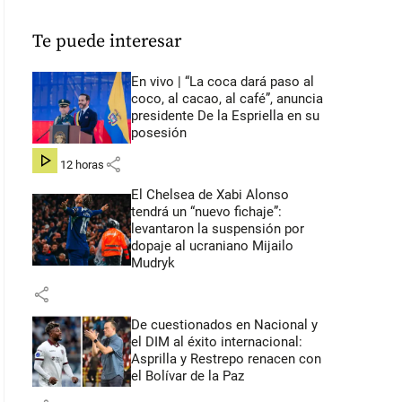
Te puede interesar
En vivo | “La coca dará paso al
coco, al cacao, al café”, anuncia
presidente De la Espriella en su
posesión
share
hace 12 horas
El Chelsea de Xabi Alonso
tendrá un “nuevo fichaje”:
levantaron la suspensión por
dopaje al ucraniano Mijailo
Mudryk
share
De cuestionados en Nacional y
el DIM al éxito internacional:
Asprilla y Restrepo renacen con
el Bolívar de la Paz