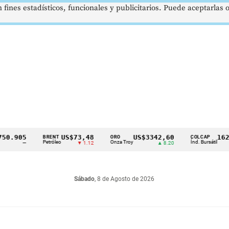
 fines estadísticos, funcionales y publicitarios. Puede aceptarlas
905
US$73,48
US$3342,60
1621,3
BRENT
ORO
COLCAP
Petróleo
Onza Troy
Índ. Bursátil
—
▼ 1.12
▲ 8.20
Sábado
, 8 de Agosto de 2026