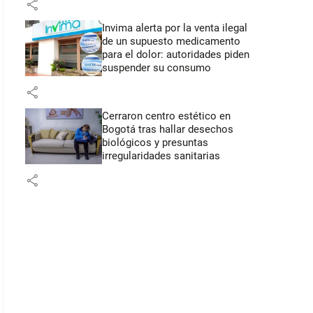
share
Invima alerta por la venta ilegal
de un supuesto medicamento
para el dolor: autoridades piden
suspender su consumo
share
Cerraron centro estético en
Bogotá tras hallar desechos
biológicos y presuntas
irregularidades sanitarias
share