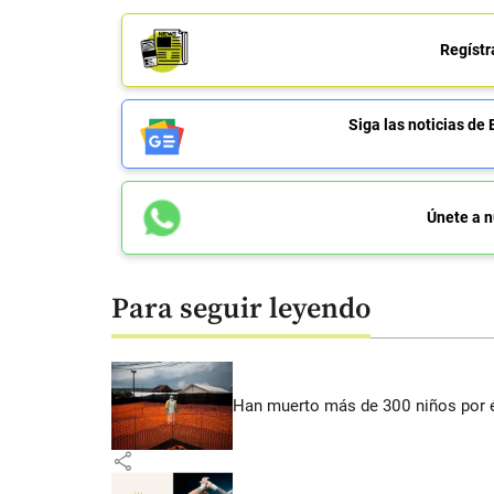
Regístr
Siga las noticias 
Únete a n
Para seguir leyendo
Han muerto más de 300 niños por 
share