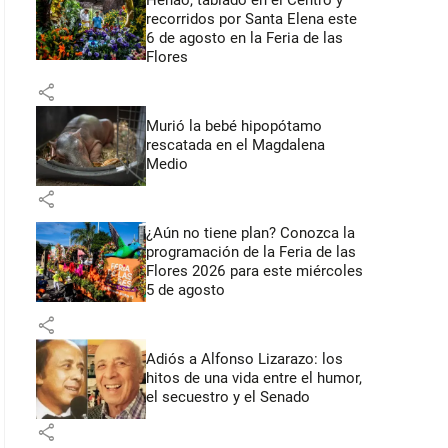
Henao, tablado en el Centro y
recorridos por Santa Elena este
6 de agosto en la Feria de las
Flores
share
Murió la bebé hipopótamo
rescatada en el Magdalena
Medio
share
¿Aún no tiene plan? Conozca la
programación de la Feria de las
Flores 2026 para este miércoles
5 de agosto
share
Adiós a Alfonso Lizarazo: los
hitos de una vida entre el humor,
el secuestro y el Senado
share